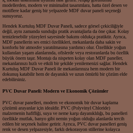
modellerden, modern ve minimalist tasarımlara, hatta özel desen ve
motiflere kadar geniş bir yelpazede MDF duvar paneli seçeneği
sunuyoruz.
Hendek Kurtuluş MDF Duvar Paneli, sadece görsel çekiciliğiyle
değil, aynı zamanda sunduğu pratik avantajlarla da öne çıkar. Kolay
temizlenebilir yüzeyleri sayesinde bakımı oldukça pratiktir. Ayrıca,
MDF panellerin ses emici özellikleri, mekanlarda daha sakin ve
konforlu bir atmosfer yaratılmasına yardımcı olur. Özellikle yoğun
kullanılan yaşam alanlarında, ofislerde veya restoranlarda bu özellik
büyük önem taşır. Montajı da nispeten kolay olan MDF paneller,
mekanlarınızı hızlı ve etkili bir şekilde yenilemenizi sağlar. Hendek
Kurtuluş MDF Duvar Paneli ile mekanlarınıza hem modern bir
dokunuş katabilir hem de dayanıklı ve uzun ömürlü bir çözüm elde
edebilirsiniz.
PVC Duvar Paneli: Modern ve Ekonomik Çözümler
PVC duvar panelleri, modern ve ekonomik bir duvar kaplama
çözümü arayanlar için idealdir. PVC (Polyvinyl Chloride)
malzemenin hafifliği, suya ve neme karşı dayanıklılığı, bu panelleri
özellikle mutfak, banyo gibi nemin yoğun olduğu alanlarda tercih
edilen bir seçenek haline getirir. Ayrıca, PVC duvar panelleri geniş
renk ve desen yelpazesiyle, farklı dekorasyon stillerine kolayca