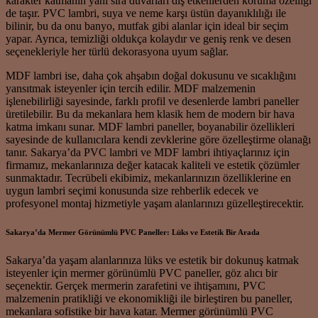
karakter katmanın yanı sıra duvarları dış etkenlerden koruma özelliği
de taşır. PVC lambri, suya ve neme karşı üstün dayanıklılığı ile
bilinir, bu da onu banyo, mutfak gibi alanlar için ideal bir seçim
yapar. Ayrıca, temizliği oldukça kolaydır ve geniş renk ve desen
seçenekleriyle her türlü dekorasyona uyum sağlar.
MDF lambri ise, daha çok ahşabın doğal dokusunu ve sıcaklığını
yansıtmak isteyenler için tercih edilir. MDF malzemenin
işlenebilirliği sayesinde, farklı profil ve desenlerde lambri paneller
üretilebilir. Bu da mekanlara hem klasik hem de modern bir hava
katma imkanı sunar. MDF lambri paneller, boyanabilir özellikleri
sayesinde de kullanıcılara kendi zevklerine göre özelleştirme olanağı
tanır. Sakarya’da PVC lambri ve MDF lambri ihtiyaçlarınız için
firmamız, mekanlarınıza değer katacak kaliteli ve estetik çözümler
sunmaktadır. Tecrübeli ekibimiz, mekanlarınızın özelliklerine en
uygun lambri seçimi konusunda size rehberlik edecek ve
profesyonel montaj hizmetiyle yaşam alanlarınızı güzelleştirecektir.
Sakarya’da Mermer Görünümlü PVC Paneller: Lüks ve Estetik Bir Arada
Sakarya’da yaşam alanlarınıza lüks ve estetik bir dokunuş katmak
isteyenler için mermer görünümlü PVC paneller, göz alıcı bir
seçenektir. Gerçek mermerin zarafetini ve ihtişamını, PVC
malzemenin pratikliği ve ekonomikliği ile birleştiren bu paneller,
mekanlara sofistike bir hava katar. Mermer görünümlü PVC