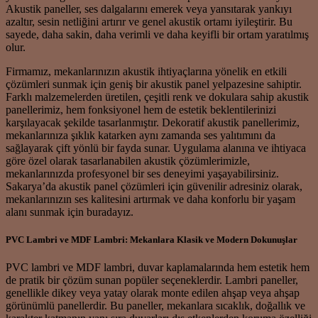
Akustik paneller, ses dalgalarını emerek veya yansıtarak yankıyı
azaltır, sesin netliğini artırır ve genel akustik ortamı iyileştirir. Bu
sayede, daha sakin, daha verimli ve daha keyifli bir ortam yaratılmış
olur.
Firmamız, mekanlarınızın akustik ihtiyaçlarına yönelik en etkili
çözümleri sunmak için geniş bir akustik panel yelpazesine sahiptir.
Farklı malzemelerden üretilen, çeşitli renk ve dokulara sahip akustik
panellerimiz, hem fonksiyonel hem de estetik beklentilerinizi
karşılayacak şekilde tasarlanmıştır. Dekoratif akustik panellerimiz,
mekanlarınıza şıklık katarken aynı zamanda ses yalıtımını da
sağlayarak çift yönlü bir fayda sunar. Uygulama alanına ve ihtiyaca
göre özel olarak tasarlanabilen akustik çözümlerimizle,
mekanlarınızda profesyonel bir ses deneyimi yaşayabilirsiniz.
Sakarya’da akustik panel çözümleri için güvenilir adresiniz olarak,
mekanlarınızın ses kalitesini artırmak ve daha konforlu bir yaşam
alanı sunmak için buradayız.
PVC Lambri ve MDF Lambri: Mekanlara Klasik ve Modern Dokunuşlar
PVC lambri ve MDF lambri, duvar kaplamalarında hem estetik hem
de pratik bir çözüm sunan popüler seçeneklerdir. Lambri paneller,
genellikle dikey veya yatay olarak monte edilen ahşap veya ahşap
görünümlü panellerdir. Bu paneller, mekanlara sıcaklık, doğallık ve