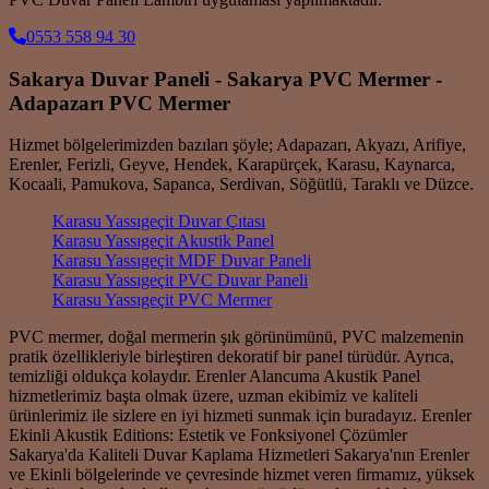
0553 558 94 30
Sakarya Duvar Paneli - Sakarya PVC Mermer -
Adapazarı PVC Mermer
Hizmet bölgelerimizden bazıları şöyle; Adapazarı, Akyazı, Arifiye,
Erenler, Ferizli, Geyve, Hendek, Karapürçek, Karasu, Kaynarca,
Kocaali, Pamukova, Sapanca, Serdivan, Söğütlü, Taraklı ve Düzce.
Karasu Yassıgeçit Duvar Çıtası
Karasu Yassıgeçit Akustik Panel
Karasu Yassıgeçit MDF Duvar Paneli
Karasu Yassıgeçit PVC Duvar Paneli
Karasu Yassıgeçit PVC Mermer
PVC mermer, doğal mermerin şık görünümünü, PVC malzemenin
pratik özellikleriyle birleştiren dekoratif bir panel türüdür. Ayrıca,
temizliği oldukça kolaydır. Erenler Alancuma Akustik Panel
hizmetlerimiz başta olmak üzere, uzman ekibimiz ve kaliteli
ürünlerimiz ile sizlere en iyi hizmeti sunmak için buradayız. Erenler
Ekinli Akustik Editions: Estetik ve Fonksiyonel Çözümler
Sakarya'da Kaliteli Duvar Kaplama Hizmetleri Sakarya'nın Erenler
ve Ekinli bölgelerinde ve çevresinde hizmet veren firmamız, yüksek