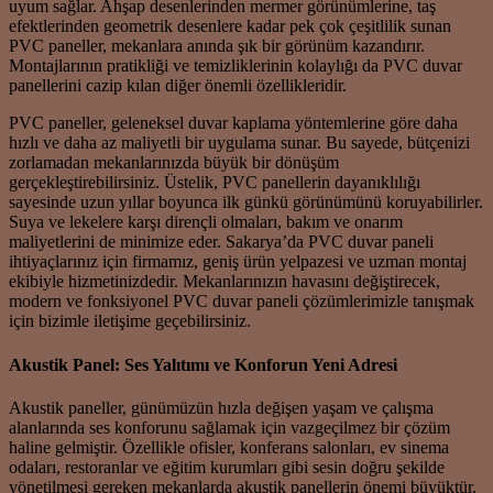
uyum sağlar. Ahşap desenlerinden mermer görünümlerine, taş
efektlerinden geometrik desenlere kadar pek çok çeşitlilik sunan
PVC paneller, mekanlara anında şık bir görünüm kazandırır.
Montajlarının pratikliği ve temizliklerinin kolaylığı da PVC duvar
panellerini cazip kılan diğer önemli özellikleridir.
PVC paneller, geleneksel duvar kaplama yöntemlerine göre daha
hızlı ve daha az maliyetli bir uygulama sunar. Bu sayede, bütçenizi
zorlamadan mekanlarınızda büyük bir dönüşüm
gerçekleştirebilirsiniz. Üstelik, PVC panellerin dayanıklılığı
sayesinde uzun yıllar boyunca ilk günkü görünümünü koruyabilirler.
Suya ve lekelere karşı dirençli olmaları, bakım ve onarım
maliyetlerini de minimize eder. Sakarya’da PVC duvar paneli
ihtiyaçlarınız için firmamız, geniş ürün yelpazesi ve uzman montaj
ekibiyle hizmetinizdedir. Mekanlarınızın havasını değiştirecek,
modern ve fonksiyonel PVC duvar paneli çözümlerimizle tanışmak
için bizimle iletişime geçebilirsiniz.
Akustik Panel: Ses Yalıtımı ve Konforun Yeni Adresi
Akustik paneller, günümüzün hızla değişen yaşam ve çalışma
alanlarında ses konforunu sağlamak için vazgeçilmez bir çözüm
haline gelmiştir. Özellikle ofisler, konferans salonları, ev sinema
odaları, restoranlar ve eğitim kurumları gibi sesin doğru şekilde
yönetilmesi gereken mekanlarda akustik panellerin önemi büyüktür.