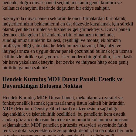
nedenle, doğru duvar paneli seçimi, mekanın genel konforu ve
kullanıcı deneyimi üzerinde doğrudan bir etkiye sahiptir.
Sakarya’da duvar paneli sektöründe öncü firmalardan biri olarak,
müşterilerimizin beklentilerini en üst düzeyde karşılamak için sürekli
olarak yenilikçi ürünler ve hizmetler geliştirmekteyiz. Duvar paneli
denince akla gelen ilk isimlerden biri olmamızın temelinde,
sunduğumuz ürünlerin kalitesi, çeşitliliği ve montaj ekibimizin
profesyonelliği yatmaktadır. Mekanınızın tarzına, bütçenize ve
ihtiyaçlarınıza en uygun duvar paneli çözümünü bulmak için uzman
ekibimizle birlikte çalışıyoruz. İster modern bir görünüm, ister klasik
bir hava yakalamak isteyin, her zevke ve ihtiyaca hitap eden geniş
bir ürün gamına sahibiz.
Hendek Kurtuluş MDF Duvar Paneli: Estetik ve
Dayanıklılığın Buluşma Noktası
Hendek Kurtuluş MDF Duvar Paneli, mekanlarınıza zarafet ve
fonksiyonellik katmak için tasarlanmış üstün kaliteli bir üründür.
MDF (Medium Density Fibreboard) malzemesinin sağladığı
dayanıklılık ve işlenebilirlik özellikleri, bu panellerin hem estetik
açıdan göz alıcı olmasını hem de uzun ömürlü kullanım sunmasını
sağlamaktadır. MDF paneller, pürüzsüz yüzeyleri sayesinde farklı
renk ve doku seçenekleriyle zenginleştirilebilir, bu da onları her türlü
iç mekan tasarımına uyumlu hale getirir. Ahşap görünümlü