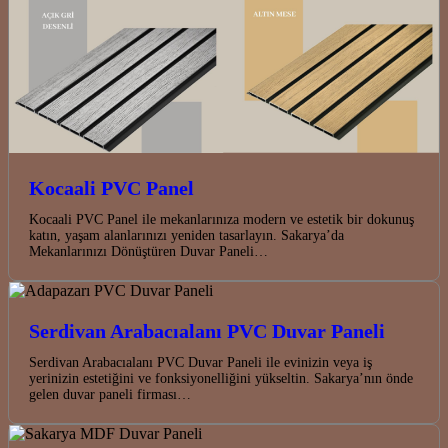
Kocaali PVC Panel
Kocaali PVC Panel ile mekanlarınıza modern ve estetik bir dokunuş
katın, yaşam alanlarınızı yeniden tasarlayın. Sakarya’da
Mekanlarınızı Dönüştüren Duvar Paneli…
Serdivan Arabacıalanı PVC Duvar Paneli
Serdivan Arabacıalanı PVC Duvar Paneli ile evinizin veya iş
yerinizin estetiğini ve fonksiyonelliğini yükseltin. Sakarya’nın önde
gelen duvar paneli firması…