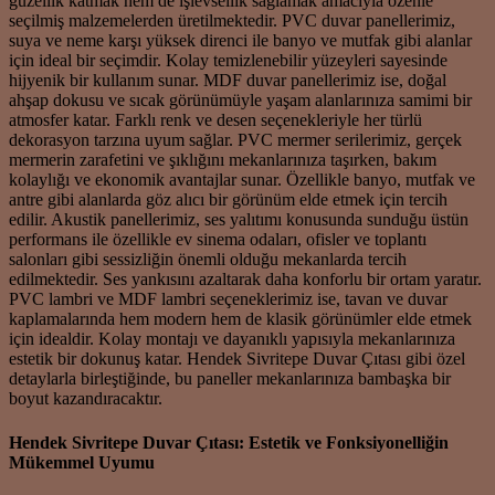
güzellik katmak hem de işlevsellik sağlamak amacıyla özenle
seçilmiş malzemelerden üretilmektedir. PVC duvar panellerimiz,
suya ve neme karşı yüksek direnci ile banyo ve mutfak gibi alanlar
için ideal bir seçimdir. Kolay temizlenebilir yüzeyleri sayesinde
hijyenik bir kullanım sunar. MDF duvar panellerimiz ise, doğal
ahşap dokusu ve sıcak görünümüyle yaşam alanlarınıza samimi bir
atmosfer katar. Farklı renk ve desen seçenekleriyle her türlü
dekorasyon tarzına uyum sağlar. PVC mermer serilerimiz, gerçek
mermerin zarafetini ve şıklığını mekanlarınıza taşırken, bakım
kolaylığı ve ekonomik avantajlar sunar. Özellikle banyo, mutfak ve
antre gibi alanlarda göz alıcı bir görünüm elde etmek için tercih
edilir. Akustik panellerimiz, ses yalıtımı konusunda sunduğu üstün
performans ile özellikle ev sinema odaları, ofisler ve toplantı
salonları gibi sessizliğin önemli olduğu mekanlarda tercih
edilmektedir. Ses yankısını azaltarak daha konforlu bir ortam yaratır.
PVC lambri ve MDF lambri seçeneklerimiz ise, tavan ve duvar
kaplamalarında hem modern hem de klasik görünümler elde etmek
için idealdir. Kolay montajı ve dayanıklı yapısıyla mekanlarınıza
estetik bir dokunuş katar. Hendek Sivritepe Duvar Çıtası gibi özel
detaylarla birleştiğinde, bu paneller mekanlarınıza bambaşka bir
boyut kazandıracaktır.
Hendek Sivritepe Duvar Çıtası: Estetik ve Fonksiyonelliğin
Mükemmel Uyumu