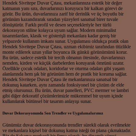
Hendek Sivritepe Duvar Çıtası, mekanlarınıza estetik bir değer
katmanın yanı sıra, duvarlarınızı koruyucu bir kalkan görevi de
görür. Bu ürün, duvarlarınıza zarif bir derinlik ve üç boyutlu bir
görünüm kazandırarak sıradan yüzeyleri sanatsal birer tuvale
dönüştürür. Farklı profil ve desen seçenekleriyle her türlü
dekorasyon stiline kolayca uyum sağlar. Modern minimalist
tasarımlardan, klasik ve gösterişli mekanlara kadar geniş bir
yelpazede kullanım imkanı sunar. Uygulaması oldukça pratik olan
Hendek Sivritepe Duvar Çıtası, uzman ekibimiz tarafından titizlikle
monte edilerek uzun yıllar boyunca ilk günkü görünümünü korur.
Bu ürün, sadece estetik bir tercih olmanın ötesinde, duvarlarınızı
nemden, kirden ve küçük darbelerden koruyarak ömrünü uzatır.
Özellikle çocuk odaları, koridorlar ve oturma odaları gibi yaşam
alanlarında hem şık bir görünüm hem de pratik bir koruma sağlar.
Hendek Sivritepe Duvar Çıtası ile mekanlarınıza sanatsal bir
dokunuş katarken, aynı zamanda fonksiyonel bir çözüm de elde
etmiş olursunuz. Bu ürün, duvar panelleri, PVC mermer ve lambri
gibi diğer dekoratif çözümlerimizle mükemmel bir uyum içinde
kullanılarak bütünsel bir tasarım anlayışı sunar.
Duvar Dekorasyonunda Son Trendler ve Uygulamalarımız
Günümüz duvar dekorasyonunda trendler sürekli olarak evrilmekte
ve mekanlara kişisel bir dokunuş katma isteği ön plana çıkmaktadır.
Biz de Sakarya merkezli bir firma olarak, bu dinamik süreci