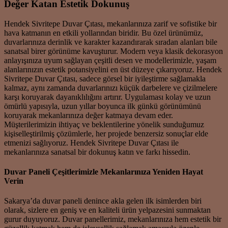
Değer Katan Estetik Dokunuş
Hendek Sivritepe Duvar Çıtası, mekanlarınıza zarif ve sofistike bir
hava katmanın en etkili yollarından biridir. Bu özel ürünümüz,
duvarlarınıza derinlik ve karakter kazandırarak sıradan alanları bile
sanatsal birer görünüme kavuşturur. Modern veya klasik dekorasyon
anlayışınıza uyum sağlayan çeşitli desen ve modellerimizle, yaşam
alanlarınızın estetik potansiyelini en üst düzeye çıkarıyoruz. Hendek
Sivritepe Duvar Çıtası, sadece görsel bir iyileştirme sağlamakla
kalmaz, aynı zamanda duvarlarınızı küçük darbelere ve çizilmelere
karşı koruyarak dayanıklılığını artırır. Uygulaması kolay ve uzun
ömürlü yapısıyla, uzun yıllar boyunca ilk günkü görünümünü
koruyarak mekanlarınıza değer katmaya devam eder.
Müşterilerimizin ihtiyaç ve beklentilerine yönelik sunduğumuz
kişiselleştirilmiş çözümlerle, her projede benzersiz sonuçlar elde
etmenizi sağlıyoruz. Hendek Sivritepe Duvar Çıtası ile
mekanlarınıza sanatsal bir dokunuş katın ve farkı hissedin.
Duvar Paneli Çeşitlerimizle Mekanlarınıza Yeniden Hayat
Verin
Sakarya’da duvar paneli denince akla gelen ilk isimlerden biri
olarak, sizlere en geniş ve en kaliteli ürün yelpazesini sunmaktan
gurur duyuyoruz. Duvar panellerimiz, mekanlarınıza hem estetik bir