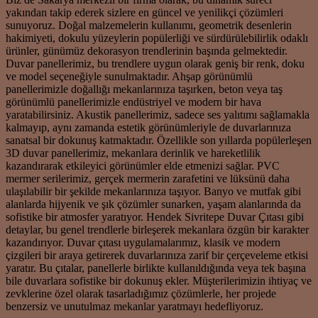
yakından takip ederek sizlere en güncel ve yenilikçi çözümleri
sunuyoruz. Doğal malzemelerin kullanımı, geometrik desenlerin
hakimiyeti, dokulu yüzeylerin popülerliği ve sürdürülebilirlik odaklı
ürünler, günümüz dekorasyon trendlerinin başında gelmektedir.
Duvar panellerimiz, bu trendlere uygun olarak geniş bir renk, doku
ve model seçeneğiyle sunulmaktadır. Ahşap görünümlü
panellerimizle doğallığı mekanlarınıza taşırken, beton veya taş
görünümlü panellerimizle endüstriyel ve modern bir hava
yaratabilirsiniz. Akustik panellerimiz, sadece ses yalıtımı sağlamakla
kalmayıp, aynı zamanda estetik görünümleriyle de duvarlarınıza
sanatsal bir dokunuş katmaktadır. Özellikle son yıllarda popülerleşen
3D duvar panellerimiz, mekanlara derinlik ve hareketlilik
kazandırarak etkileyici görünümler elde etmenizi sağlar. PVC
mermer serilerimiz, gerçek mermerin zarafetini ve lüksünü daha
ulaşılabilir bir şekilde mekanlarınıza taşıyor. Banyo ve mutfak gibi
alanlarda hijyenik ve şık çözümler sunarken, yaşam alanlarında da
sofistike bir atmosfer yaratıyor. Hendek Sivritepe Duvar Çıtası gibi
detaylar, bu genel trendlerle birleşerek mekanlara özgün bir karakter
kazandırıyor. Duvar çıtası uygulamalarımız, klasik ve modern
çizgileri bir araya getirerek duvarlarınıza zarif bir çerçeveleme etkisi
yaratır. Bu çıtalar, panellerle birlikte kullanıldığında veya tek başına
bile duvarlara sofistike bir dokunuş ekler. Müşterilerimizin ihtiyaç ve
zevklerine özel olarak tasarladığımız çözümlerle, her projede
benzersiz ve unutulmaz mekanlar yaratmayı hedefliyoruz.