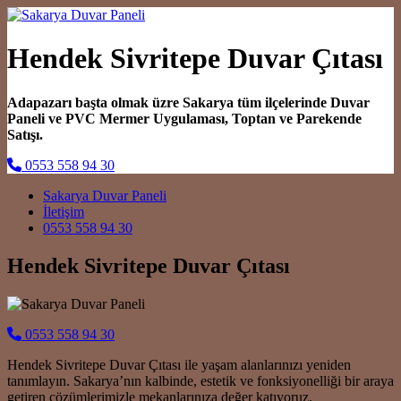
Hendek Sivritepe Duvar Çıtası
Adapazarı başta olmak üzre Sakarya tüm ilçelerinde Duvar
Paneli ve PVC Mermer Uygulaması, Toptan ve Parekende
Satışı.
0553 558 94 30
Main Navigation
Sakarya Duvar Paneli
İletişim
0553 558 94 30
Hendek Sivritepe Duvar Çıtası
0553 558 94 30
Hendek Sivritepe Duvar Çıtası ile yaşam alanlarınızı yeniden
tanımlayın. Sakarya’nın kalbinde, estetik ve fonksiyonelliği bir araya
getiren çözümlerimizle mekanlarınıza değer katıyoruz.