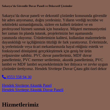
Sakarya’da Güvenilir Duvar Paneli ve Dekoratif Çözümler
Sakarya’da duvar paneli ve dekoratif çözümler konusunda güvenilir
bir adres arıyorsanız, doğru yerdesiniz. Yılların verdiği tecrübe ve
sektördeki uzmanlığımızla, sizlere en kaliteli ürünleri ve en
profesyonel hizmeti sunmak için buradayız. Müşteri memnuniyetini
her zaman ön planda tutarak, projelerinizin her aşamasında
yanınızda oluyoruz. Ürünlerimizin kalitesi, kullanılan malzemelerin
dayanıklılığı ve işçiliğimizin titizliği ile fark yaratıyoruz. Evlerinizde,
iş yerlerinizde veya ticari mekanlarınızda hayal ettiğiniz estetik ve
fonksiyonel dönüşümü gerçekleştirmek için geniş bir ürün
yelpazesine sahibiz. PVC duvar panellerimiz, MDF duvar
panellerimiz, PVC mermer serilerimiz, akustik panellerimiz, PVC
lambri ve MDF lambri seçeneklerimizle her ihtiyaca ve zevke uygun
çözümler üretiyoruz. Hendek Sivritepe Duvar Çıtası gibi özel dekor
0553 558 94 30
Post navigation
Hendek Sivritepe Akustik Panel
Hendek Sivritepe Akustik Duvar Paneli
Hizmetlerimiz