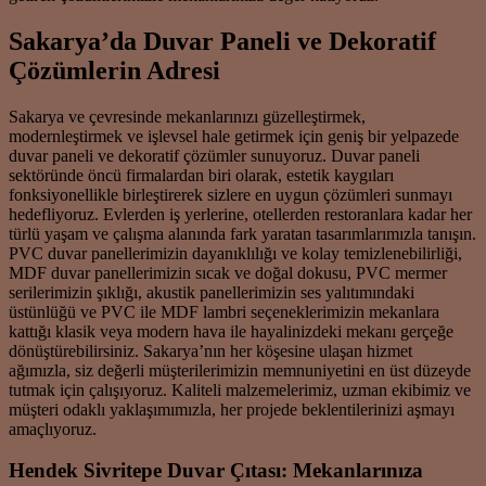
Sakarya’da Duvar Paneli ve Dekoratif
Çözümlerin Adresi
Sakarya ve çevresinde mekanlarınızı güzelleştirmek,
modernleştirmek ve işlevsel hale getirmek için geniş bir yelpazede
duvar paneli ve dekoratif çözümler sunuyoruz. Duvar paneli
sektöründe öncü firmalardan biri olarak, estetik kaygıları
fonksiyonellikle birleştirerek sizlere en uygun çözümleri sunmayı
hedefliyoruz. Evlerden iş yerlerine, otellerden restoranlara kadar her
türlü yaşam ve çalışma alanında fark yaratan tasarımlarımızla tanışın.
PVC duvar panellerimizin dayanıklılığı ve kolay temizlenebilirliği,
MDF duvar panellerimizin sıcak ve doğal dokusu, PVC mermer
serilerimizin şıklığı, akustik panellerimizin ses yalıtımındaki
üstünlüğü ve PVC ile MDF lambri seçeneklerimizin mekanlara
kattığı klasik veya modern hava ile hayalinizdeki mekanı gerçeğe
dönüştürebilirsiniz. Sakarya’nın her köşesine ulaşan hizmet
ağımızla, siz değerli müşterilerimizin memnuniyetini en üst düzeyde
tutmak için çalışıyoruz. Kaliteli malzemelerimiz, uzman ekibimiz ve
müşteri odaklı yaklaşımımızla, her projede beklentilerinizi aşmayı
amaçlıyoruz.
Hendek Sivritepe Duvar Çıtası: Mekanlarınıza