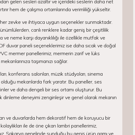
ıdan gelen sesleri azaltır ve içerideki seslerin daha net
ırır hem de çalışma ortamlarında verimliliği yükseltir.
 her zevke ve ihtiyaca uygun seçenekler sunmaktadır.
ümlülerden, canlı renklere kadar geniş bir çeşitlilik
ve neme karşı dayanıklılığı ile özellikle mutfak ve
DF duvar paneli seçeneklerimiz ise daha sıcak ve doğal
PVC mermer panellerimiz, mermerin zarif ve lüks
mekanlarınıza taşımanızı sağlar.
ları, konferans salonları, müzik stüdyoları, sinema
li olduğu mekanlarda fark yaratır. Bu paneller, ses
nler ve daha dengeli bir ses ortamı oluşturur. Bu
ik dinleme deneyimi zenginleşir ve genel olarak mekanın
van ve duvarlarda hem dekoratif hem de koruyucu bir
olaylıkları ile de öne çıkan lambri panellerimiz,
amız, Sakarya genelinde sunduğu bu geniş ürün gamı ve