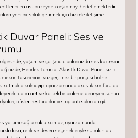
lentilerini en üst düzeyde karşılamayı hedeflemektedir.
lara yeni bir soluk getirmek için bizimle iletişime
k Duvar Paneli: Ses ve
Uyumu
bölgesinde, yaşam ve çalışma alanlarınızda ses kalitesini
diğinizde, Hendek Turanlar Akustik Duvar Paneli sizin
ç mekan tasarımının vazgeçilmez bir parçası haline
lik katmakla kalmayıp, aynı zamanda akustik konforu da
leyerek, daha net ve kaliteli bir dinleme deneyimi sunan
yoları, ofisler, restoranlar ve toplantı salonları gibi
es yalıtımı sağlamakla kalmaz, aynı zamanda
Farklı doku, renk ve desen seçenekleriyle sunulan bu