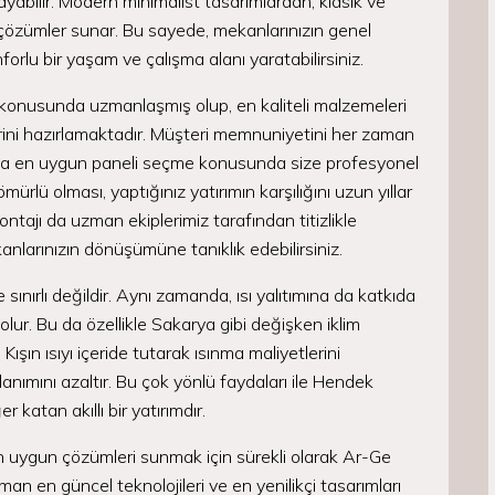
yabilir. Modern minimalist tasarımlardan, klasik ve
k çözümler sunar. Bu sayede, mekanlarınızın genel
rlu bir yaşam ve çalışma alanı yaratabilirsiniz.
konusunda uzmanlaşmış olup, en kaliteli malzemeleri
erini hazırlamaktadır. Müşteri memnuniyetini her zaman
rına en uygun paneli seçme konusunda size profesyonel
ürlü olması, yaptığınız yatırımın karşılığını uzun yıllar
ntajı da uzman ekiplerimiz tarafından titizlikle
kanlarınızın dönüşümüne tanıklık edebilirsiniz.
 sınırlı değildir. Aynı zamanda, ısı yalıtımına da katkıda
lur. Bu da özellikle Sakarya gibi değişken iklim
Kışın ısıyı içeride tutarak ısınma maliyetlerini
lanımını azaltır. Bu çok yönlü faydaları ile Hendek
katan akıllı bir yatırımdır.
en uygun çözümleri sunmak için sürekli olarak Ar-Ge
n en güncel teknolojileri ve en yenilikçi tasarımları