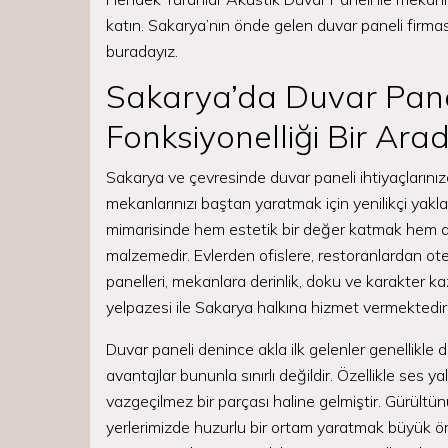
katın. Sakarya’nın önde gelen duvar paneli firmas
buradayız.
Sakarya’da Duvar Panel
Fonksiyonelliği Bir Ar
Sakarya ve çevresinde duvar paneli ihtiyaçlarını
mekanlarınızı baştan yaratmak için yenilikçi yak
mimarisinde hem estetik bir değer katmak hem de iş
malzemedir. Evlerden ofislere, restoranlardan ote
panelleri, mekanlara derinlik, doku ve karakter ka
yelpazesi ile Sakarya halkına hizmet vermektedir
Duvar paneli denince akla ilk gelenler genellikle
avantajlar bununla sınırlı değildir. Özellikle ses
vazgeçilmez bir parçası haline gelmiştir. Gürült
yerlerimizde huzurlu bir ortam yaratmak büyük ön