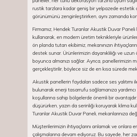
paneller, her türlü dekorasyon tarzına uyum sağla
rustik tarzlara kadar geniş bir yelpazede esteti
görünümünü zenginleştirirken, aynı zamanda konfo
Firmamız, Hendek Turanlar Akustik Duvar Paneli 
kullanarak, en modern üretim teknikleriyle ürünl
ön planda tutan ekibimiz, mekanınızın ihtiyaçla
destek sunar. Ürünlerimizin dayanıklılığı ve uzun öm
boyunca almanızı sağlar. Ayrıca, panellerimizin mo
gerçekleştirilir, böylece siz de en kısa sürede me
Akustik panellerin faydaları sadece ses yalıtımı ile
bulunarak enerji tasarrufu sağlamanıza yardımcı o
koşullarına sahip bölgelerde önemli bir avantajdır. 
düşürürken, yazın da serinliği koruyarak klima kul
Turanlar Akustik Duvar Paneli, mekanlarınıza değer 
Müşterilerimizin ihtiyaçlarını anlamak ve onlara 
çalışmalarına devam ediyoruz. Bu sayede, her zama