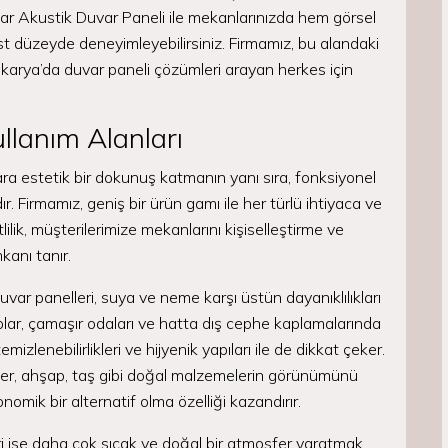
ar Akustik Duvar Paneli ile mekanlarınızda hem görsel
st düzeyde deneyimleyebilirsiniz. Firmamız, bu alandaki
akarya’da duvar paneli çözümleri arayan herkes için
llanım Alanları
a estetik bir dokunuş katmanın yanı sıra, fonksiyonel
ır. Firmamız, geniş bir ürün gamı ile her türlü ihtiyaca ve
lik, müşterilerimize mekanlarını kişiselleştirme ve
anı tanır.
uvar panelleri, suya ve neme karşı üstün dayanıklılıkları
nyolar, çamaşır odaları ve hatta dış cephe kaplamalarında
mizlenebilirlikleri ve hijyenik yapıları ile de dikkat çeker.
mer, ahşap, taş gibi doğal malzemelerin görünümünü
nomik bir alternatif olma özelliği kazandırır.
 ise daha çok sıcak ve doğal bir atmosfer yaratmak