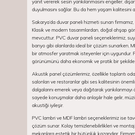
yanıt vererek sesin yankılanmasını engeller, dışar
duyulmasını sağlar. Bu da hem yaşam kalitesini art
Sakarya’da duvar paneli hizmeti sunan firmamız,
Klasik ve modern tasarımlardan, doğal ahşap görün
mevcuttur. PVC duvar paneli seçeneklerimiz, suya 
banyo gibi alanlarda ideal bir çözüm sunarken, M
bir atmosfer yaratmak isteyenler için uygundur. 
görünümünü daha ekonomik ve pratik bir şekilde 
Akustik panel çözümlerimiz, özellikle toplantı oda
salonları ve restoranlar gibi ses kalitesinin önem
dalgalarını emerek veya dağıtarak yankılanmayı ö
sayede konuşmalar daha anlaşılır hale gelir, müz
akustiği iyileşir.
PVC lambri ve MDF lambri seçeneklerimiz ise ta
çözüm sunar. Kolay temizlenebilirlikleri ve montaj k
mekanlara estetik bir bütünlük kazandırır. Firm