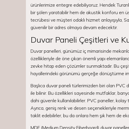
ürünlerimize entegre edebiliyoruz. Hendek Turanl
bir şölen yaratabilir hem de akustik konforu en ü
tecrübesi ve müşteri odaklı hizmet anlayışıyla, S
güvenilir bir adres olmaya devam edecektir.
Duvar Paneli Çeşitleri ve Ku
Duvar panelleri, günümüz iç mimarisinde mekanlar
özellikleriyle de öne çıkan önemli yapı elemanlarıd
zevke hitap eden çözümler sunmaktadır. Bu çeşitli
hayallerindeki görünümü gerçeğe dönüştürme imk
Başlıca duvar paneli türlerimizden biri olan PVC d
ile bilinir. Bu özellikleri sayesinde mutfaklar, ba
dahi güvenle kullanılabilirler. PVC paneller, kolay te
Ayrıca, geniş renk ve desen seçenekleriyle mer
taklit edebilirler, bu da onlara hem şık hem de eko
MDF (Medium Density Fiberboard) duvar panelleri