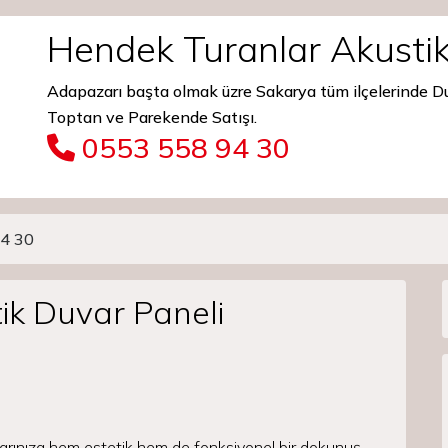
Hendek Turanlar Akustik
Adapazarı başta olmak üzre Sakarya tüm ilçelerinde 
Toptan ve Parekende Satışı.
0553 558 94 30
4 30
ik Duvar Paneli
arınıza hem estetik hem de fonksiyonel bir dokunuş