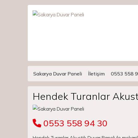
Sakarya Duvar Paneli
İletişim
0553 558 9
Main Navigation
Hendek Turanlar Akust
0553 558 94 30
Hendek Turanlar Akustik Duvar Paneli ile mekanl