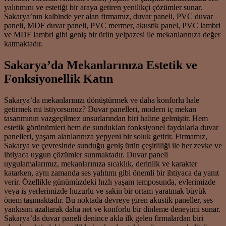
yalıtımını ve estetiği bir araya getiren yenilikçi çözümler sunar.
Sakarya’nın kalbinde yer alan firmamız, duvar paneli, PVC duvar
paneli, MDF duvar paneli, PVC mermer, akustik panel, PVC lambri
ve MDF lambri gibi geniş bir ürün yelpazesi ile mekanlarınıza değer
katmaktadır.
Sakarya’da Mekanlarınıza Estetik ve
Fonksiyonellik Katın
Sakarya’da mekanlarınızı dönüştürmek ve daha konforlu hale
getirmek mi istiyorsunuz? Duvar panelleri, modern iç mekan
tasarımının vazgeçilmez unsurlarından biri haline gelmiştir. Hem
estetik görünümleri hem de sundukları fonksiyonel faydalarla duvar
panelleri, yaşam alanlarınıza yepyeni bir soluk getirir. Firmamız,
Sakarya ve çevresinde sunduğu geniş ürün çeşitliliği ile her zevke ve
ihtiyaca uygun çözümler sunmaktadır. Duvar paneli
uygulamalarımız, mekanlarınıza sıcaklık, derinlik ve karakter
katarken, aynı zamanda ses yalıtımı gibi önemli bir ihtiyaca da yanıt
verir. Özellikle günümüzdeki hızlı yaşam temposunda, evlerimizde
veya iş yerlerimizde huzurlu ve sakin bir ortam yaratmak büyük
önem taşımaktadır. Bu noktada devreye giren akustik paneller, ses
yankısını azaltarak daha net ve konforlu bir dinleme deneyimi sunar.
Sakarya’da duvar paneli denince akla ilk gelen firmalardan biri