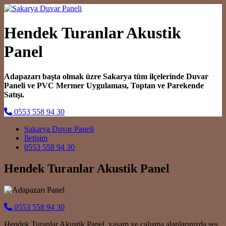
Hendek Turanlar Akustik
Panel
Adapazarı başta olmak üzre Sakarya tüm ilçelerinde Duvar
Paneli ve PVC Mermer Uygulaması, Toptan ve Parekende
Satışı.
0553 558 94 30
Main Navigation
Sakarya Duvar Paneli
İletişim
0553 558 94 30
Hendek Turanlar Akustik Panel
0553 558 94 30
Hendek Turanlar Akustik Panel, yaşam ve çalışma alanlarınızda ses