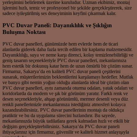
yerleşimini belirlemek üzerine kuruludur. Uzman ekibimiz, montaj
işlemini hızlı, temiz ve profesyonel bir şekilde gerçekleştirerek, size
sadece iyileştirilmiş ses deneyiminin keyfini çıkarmak kalır.
PVC Duvar Paneli: Dayanıklılık ve Şıklığın
Buluşma Noktası
PVC duvar panelleri, günümüzde hem evlerde hem de ticari
alanlarda giderek daha fazla tercih edilen bir kaplama malzemesidir.
Dayanıklılığı, suya ve neme karşı direnci, kolay temizlenebilirliği ve
geniş tasarım seçenekleriyle PVC duvar panelleri, mekanlarınıza
hem estetik bir dokunuş katar hem de uzun ömürlü bir çözüm sunar.
Firmamız, Sakarya’da en kaliteli PVC duvar paneli çeşitlerini
sunarak, müşterilerimizin beklentilerini karşılamayı hedefler. Mutfak
ve banyo gibi nemin yoğun olduğu alanlarda ideal bir çözüm olan
PVC duvar panelleri, aynı zamanda oturma odaları, yatak odaları ve
koridorlarda da modern ve şık bir görünüm yaratır. Farklı renk ve
desen seçenekleriyle, ahşap görünümlü, mermer desenli veya düz
renkli panellerimizle mekanlarınıza istediğiniz atmosferi kolayca
kazandırabilirsiniz. PVC duvar panellerinin montajı da oldukça
pratiktir ve bu da uygulama sürecini hızlandırır. Bu sayede,
mekanlarınızda büyük tadilatlara gerek kalmadan hızlı ve etkili bir
değişim gerçekleştirebilirsiniz. Sakarya’da PVC duvar paneli
ihtiyaçlarınız için firmamız, güvenilir ve kaliteli hizmet anlayışıyla