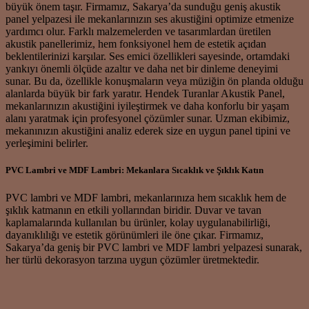
büyük önem taşır. Firmamız, Sakarya’da sunduğu geniş akustik
panel yelpazesi ile mekanlarınızın ses akustiğini optimize etmenize
yardımcı olur. Farklı malzemelerden ve tasarımlardan üretilen
akustik panellerimiz, hem fonksiyonel hem de estetik açıdan
beklentilerinizi karşılar. Ses emici özellikleri sayesinde, ortamdaki
yankıyı önemli ölçüde azaltır ve daha net bir dinleme deneyimi
sunar. Bu da, özellikle konuşmaların veya müziğin ön planda olduğu
alanlarda büyük bir fark yaratır. Hendek Turanlar Akustik Panel,
mekanlarınızın akustiğini iyileştirmek ve daha konforlu bir yaşam
alanı yaratmak için profesyonel çözümler sunar. Uzman ekibimiz,
mekanınızın akustiğini analiz ederek size en uygun panel tipini ve
yerleşimini belirler.
PVC Lambri ve MDF Lambri: Mekanlara Sıcaklık ve Şıklık Katın
PVC lambri ve MDF lambri, mekanlarınıza hem sıcaklık hem de
şıklık katmanın en etkili yollarından biridir. Duvar ve tavan
kaplamalarında kullanılan bu ürünler, kolay uygulanabilirliği,
dayanıklılığı ve estetik görünümleri ile öne çıkar. Firmamız,
Sakarya’da geniş bir PVC lambri ve MDF lambri yelpazesi sunarak,
her türlü dekorasyon tarzına uygun çözümler üretmektedir.