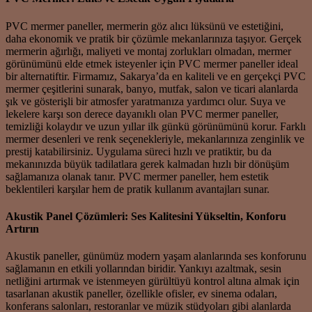
PVC mermer paneller, mermerin göz alıcı lüksünü ve estetiğini,
daha ekonomik ve pratik bir çözümle mekanlarınıza taşıyor. Gerçek
mermerin ağırlığı, maliyeti ve montaj zorlukları olmadan, mermer
görünümünü elde etmek isteyenler için PVC mermer paneller ideal
bir alternatiftir. Firmamız, Sakarya’da en kaliteli ve en gerçekçi PVC
mermer çeşitlerini sunarak, banyo, mutfak, salon ve ticari alanlarda
şık ve gösterişli bir atmosfer yaratmanıza yardımcı olur. Suya ve
lekelere karşı son derece dayanıklı olan PVC mermer paneller,
temizliği kolaydır ve uzun yıllar ilk günkü görünümünü korur. Farklı
mermer desenleri ve renk seçenekleriyle, mekanlarınıza zenginlik ve
prestij katabilirsiniz. Uygulama süreci hızlı ve pratiktir, bu da
mekanınızda büyük tadilatlara gerek kalmadan hızlı bir dönüşüm
sağlamanıza olanak tanır. PVC mermer paneller, hem estetik
beklentileri karşılar hem de pratik kullanım avantajları sunar.
Akustik Panel Çözümleri: Ses Kalitesini Yükseltin, Konforu
Artırın
Akustik paneller, günümüz modern yaşam alanlarında ses konforunu
sağlamanın en etkili yollarından biridir. Yankıyı azaltmak, sesin
netliğini artırmak ve istenmeyen gürültüyü kontrol altına almak için
tasarlanan akustik paneller, özellikle ofisler, ev sinema odaları,
konferans salonları, restoranlar ve müzik stüdyoları gibi alanlarda