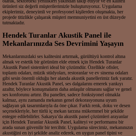
olarak, sektördeki yenilikleri yakından takip ediyor ve en kaliteli
ürünleri siz değerli müşterilerimizle buluşturuyoruz. Uygulama
ekiplerimiz, deneyimli ve profesyonel kişilerden oluşmakta, her
projede titizlikle çalışarak müşteri memnuniyetini en üst düzeyde
tutmaktadır.
Hendek Turanlar Akustik Panel ile
Mekanlarınızda Ses Devrimini Yaşayın
Mekanlarınızdaki ses kalitesini artırmak, gürültüyü kontrol altına
almak ve estetik bir görünüm elde etmek için Hendek Turanlar
Akustik Panel sistemleri ideal bir çözümdür. Özellikle ofisler,
toplantı odaları, müzik stüdyoları, restoranlar ve ev sinema odaları
gibi sesin önemli olduğu her alanda akustik panellerimiz fark yaratır.
Hendek Turanlar Akustik Panel, ses dalgalarını emerek yankıyı
azaltır, böylece konuşmaların daha anlaşılır olmasını sağlar ve genel
ses konforunu artırır. Bu paneller, sadece fonksiyonel olmakla
kalmaz, aynı zamanda mekanın genel dekorasyonuna uyum
sağlayan şık tasarımlarıyla da öne çıkar. Farklı renk, doku ve desen
seçenekleriyle, her türlü iç mekan tarzına mükemmel bir şekilde
entegre edilebilirler. Sakarya’da akustik panel çözümleri arayanlar
için Hendek Turanlar Akustik Panel, kaliteyi ve performansı bir
arada sunan güvenilir bir tercihtir. Uygulama sürecimiz, mekanınızın
akustiğini en iyi şekilde analiz ederek, en uygun panel tipini ve