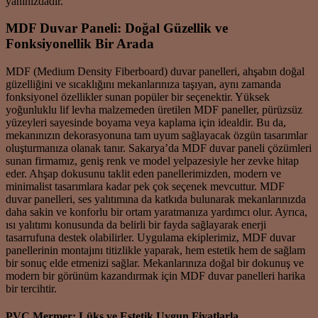
yanınızdadır.
MDF Duvar Paneli: Doğal Güzellik ve
Fonksiyonellik Bir Arada
MDF (Medium Density Fiberboard) duvar panelleri, ahşabın doğal
güzelliğini ve sıcaklığını mekanlarınıza taşıyan, aynı zamanda
fonksiyonel özellikler sunan popüler bir seçenektir. Yüksek
yoğunluklu lif levha malzemeden üretilen MDF paneller, pürüzsüz
yüzeyleri sayesinde boyama veya kaplama için idealdir. Bu da,
mekanınızın dekorasyonuna tam uyum sağlayacak özgün tasarımlar
oluşturmanıza olanak tanır. Sakarya’da MDF duvar paneli çözümleri
sunan firmamız, geniş renk ve model yelpazesiyle her zevke hitap
eder. Ahşap dokusunu taklit eden panellerimizden, modern ve
minimalist tasarımlara kadar pek çok seçenek mevcuttur. MDF
duvar panelleri, ses yalıtımına da katkıda bulunarak mekanlarınızda
daha sakin ve konforlu bir ortam yaratmanıza yardımcı olur. Ayrıca,
ısı yalıtımı konusunda da belirli bir fayda sağlayarak enerji
tasarrufuna destek olabilirler. Uygulama ekiplerimiz, MDF duvar
panellerinin montajını titizlikle yaparak, hem estetik hem de sağlam
bir sonuç elde etmenizi sağlar. Mekanlarınıza doğal bir dokunuş ve
modern bir görünüm kazandırmak için MDF duvar panelleri harika
bir tercihtir.
PVC Mermer: Lüks ve Estetik Uygun Fiyatlarla