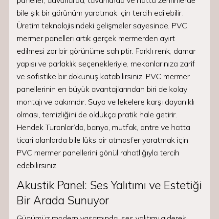
paneller, duvarlarda, tavanlarda ve hatta zeminlerde
bile şık bir görünüm yaratmak için tercih edilebilir.
Üretim teknolojisindeki gelişmeler sayesinde, PVC
mermer panelleri artık gerçek mermerden ayırt
edilmesi zor bir görünüme sahiptir. Farklı renk, damar
yapısı ve parlaklık seçenekleriyle, mekanlarınıza zarif
ve sofistike bir dokunuş katabilirsiniz. PVC mermer
panellerinin en büyük avantajlarından biri de kolay
montajı ve bakımıdır. Suya ve lekelere karşı dayanıklı
olması, temizliğini de oldukça pratik hale getirir.
Hendek Turanlar’da, banyo, mutfak, antre ve hatta
ticari alanlarda bile lüks bir atmosfer yaratmak için
PVC mermer panellerini gönül rahatlığıyla tercih
edebilirsiniz.
Akustik Panel: Ses Yalıtımı ve Estetiği
Bir Arada Sunuyor
Günümüz modern yaşamında, ses yalıtımı giderek