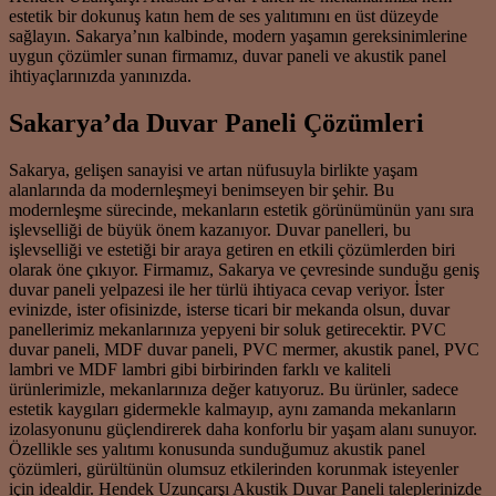
estetik bir dokunuş katın hem de ses yalıtımını en üst düzeyde
sağlayın. Sakarya’nın kalbinde, modern yaşamın gereksinimlerine
uygun çözümler sunan firmamız, duvar paneli ve akustik panel
ihtiyaçlarınızda yanınızda.
Sakarya’da Duvar Paneli Çözümleri
Sakarya, gelişen sanayisi ve artan nüfusuyla birlikte yaşam
alanlarında da modernleşmeyi benimseyen bir şehir. Bu
modernleşme sürecinde, mekanların estetik görünümünün yanı sıra
işlevselliği de büyük önem kazanıyor. Duvar panelleri, bu
işlevselliği ve estetiği bir araya getiren en etkili çözümlerden biri
olarak öne çıkıyor. Firmamız, Sakarya ve çevresinde sunduğu geniş
duvar paneli yelpazesi ile her türlü ihtiyaca cevap veriyor. İster
evinizde, ister ofisinizde, isterse ticari bir mekanda olsun, duvar
panellerimiz mekanlarınıza yepyeni bir soluk getirecektir. PVC
duvar paneli, MDF duvar paneli, PVC mermer, akustik panel, PVC
lambri ve MDF lambri gibi birbirinden farklı ve kaliteli
ürünlerimizle, mekanlarınıza değer katıyoruz. Bu ürünler, sadece
estetik kaygıları gidermekle kalmayıp, aynı zamanda mekanların
izolasyonunu güçlendirerek daha konforlu bir yaşam alanı sunuyor.
Özellikle ses yalıtımı konusunda sunduğumuz akustik panel
çözümleri, gürültünün olumsuz etkilerinden korunmak isteyenler
için idealdir. Hendek Uzunçarşı Akustik Duvar Paneli taleplerinizde