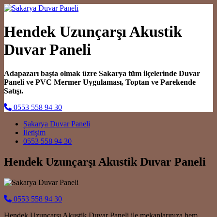
Hendek Uzunçarşı Akustik
Duvar Paneli
Adapazarı başta olmak üzre Sakarya tüm ilçelerinde Duvar
Paneli ve PVC Mermer Uygulaması, Toptan ve Parekende
Satışı.
0553 558 94 30
Main Navigation
Sakarya Duvar Paneli
İletişim
0553 558 94 30
Hendek Uzunçarşı Akustik Duvar Paneli
0553 558 94 30
Hendek Uzunçarşı Akustik Duvar Paneli ile mekanlarınıza hem