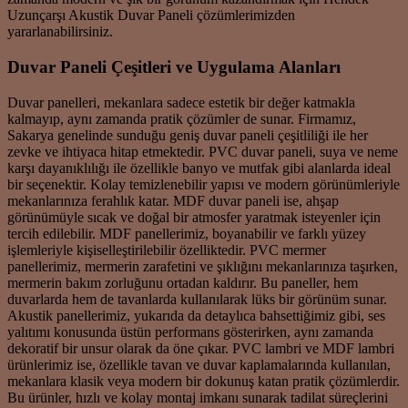
Uzunçarşı Akustik Duvar Paneli çözümlerimizden
yararlanabilirsiniz.
Duvar Paneli Çeşitleri ve Uygulama Alanları
Duvar panelleri, mekanlara sadece estetik bir değer katmakla
kalmayıp, aynı zamanda pratik çözümler de sunar. Firmamız,
Sakarya genelinde sunduğu geniş duvar paneli çeşitliliği ile her
zevke ve ihtiyaca hitap etmektedir. PVC duvar paneli, suya ve neme
karşı dayanıklılığı ile özellikle banyo ve mutfak gibi alanlarda ideal
bir seçenektir. Kolay temizlenebilir yapısı ve modern görünümleriyle
mekanlarınıza ferahlık katar. MDF duvar paneli ise, ahşap
görünümüyle sıcak ve doğal bir atmosfer yaratmak isteyenler için
tercih edilebilir. MDF panellerimiz, boyanabilir ve farklı yüzey
işlemleriyle kişiselleştirilebilir özelliktedir. PVC mermer
panellerimiz, mermerin zarafetini ve şıklığını mekanlarınıza taşırken,
mermerin bakım zorluğunu ortadan kaldırır. Bu paneller, hem
duvarlarda hem de tavanlarda kullanılarak lüks bir görünüm sunar.
Akustik panellerimiz, yukarıda da detaylıca bahsettiğimiz gibi, ses
yalıtımı konusunda üstün performans gösterirken, aynı zamanda
dekoratif bir unsur olarak da öne çıkar. PVC lambri ve MDF lambri
ürünlerimiz ise, özellikle tavan ve duvar kaplamalarında kullanılan,
mekanlara klasik veya modern bir dokunuş katan pratik çözümlerdir.
Bu ürünler, hızlı ve kolay montaj imkanı sunarak tadilat süreçlerini