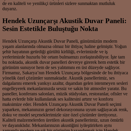
de en kaliteli ve yenilikçi ürünleri sizlere sunmaktan mutluluk
duyarız.
Hendek Uzunçarşı Akustik Duvar Paneli:
Sesin Estetikle Buluştuğu Nokta
Hendek Uzunçarşı Akustik Duvar Paneli, günümüzün modern
yaşam alanlarında olmazsa olmaz bir ihtiyaç haline gelmiştir. Yoğun
şehir hayatının getirdiği gürültü kirliliği, evlerimizde ve iş
yerlerimizde huzurlu bir ortam bulmamızı zorlaştırabiliyor. İşte tam
bu noktada, akustik duvar panelleri devreye girerek hem estetik bir
görünüm sunuyor hem de ses yalıtımını en üst düzeyde sağlıyor.
Firmamız, Sakarya’nın Hendek Uzunçarşı bölgesinde de bu ihtiyaca
yönelik özel çözümler sunmaktadır. Akustik panellerimiz, ses
dalgalarını emerek yankıyı azaltır, dışarıdan gelen istenmeyen sesleri
engelleyerek mekanlarınızda sessiz ve sakin bir atmosfer yaratır. Bu
paneller, konferans salonları, müzik stüdyoları, restoranlar, ofisler ve
hatta evlerde bile kullanılarak ses kalitesini artırır ve konforu
maksimize eder. Hendek Uzunçarşı Akustik Duvar Paneli seçimi
yaparken, mekanınızın genel dekorasyonuna uyum sağlayacak renk,
doku ve model seçeneklerimizle size özel çözümler üretiyoruz.
Kaliteli malzemelerden üretilen akustik panellerimiz, uzun ömürlü
ve dayanıklıdır. Mekanlarınızın akustiğini iyileştirirken aynı
zamanda modern ve şık bir görünüm kazandırmak için Hendek