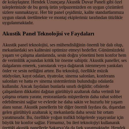
de kolaylaştırır. Hendek Uzunçarşı Akustik Duvar Paneli gibi özel
taleplerinizde de bu geniş ürün yelpazemizden en uygun çözümleri
sizlere sunmaktayız. Her bir panel çeşidimiz, kalite standartlarımıza
uygun olarak üretilmekte ve montaj ekiplerimiz tarafından titizlikle
uygulanmaktadır.
Akustik Panel Teknolojisi ve Faydaları
Akustik panel teknolojisi, ses mühendisliğinin önemli bir dalı olup,
mekanlardaki ses kalitesini optimize etmeyi hedefler. Günümüzdeki
yaşam ve çalışma alanlarında, sesin doğru yönetimi hem konfor hem
de verimlilik açısından kritik bir öneme sahiptir. Akustik paneller, ses
dalgalarını emerek, yansıtarak veya dağıtarak istenmeyen yankıları
önler ve sesin netliğini artırır. Bu teknoloji, özellikle müzik
stüdyoları, kayıt odaları, tiyatrolar, sinema salonları, konferans
salonları ve hatta ev sinema sistemlerinin bulunduğu odalarda
kullanılır. Ancak faydaları bunlarla sınırlı değildir; ofislerde
çalışanların dikkatini dağıtan gürültüyü azaltarak daha verimli bir
çalışma ortamı yaratır, restoranlarda müşterilerin daha rahat sohbet
edebilmesini sağlar ve evlerde ise daha sakin ve huzurlu bir yaşam
alanı sunar. Akustik panellerin bir diğer önemli faydası da, dışarıdan
gelen gürültüyü azaltarak iç mekanlarda daha sessiz bir ortam
yaratmasıdır. Bu, özellikle yoğun trafikli bölgelerde yaşayanlar için
büyük bir konfor sağlar. Firmamız, bu ileri teknolojiyi kullanarak
ürettiği akustik panellerle Sakarya’da da fark yaratmaktadır. Hendek