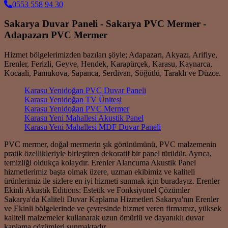
0553 558 94 30
Sakarya Duvar Paneli - Sakarya PVC Mermer -
Adapazarı PVC Mermer
Hizmet bölgelerimizden bazıları şöyle; Adapazarı, Akyazı, Arifiye,
Erenler, Ferizli, Geyve, Hendek, Karapürçek, Karasu, Kaynarca,
Kocaali, Pamukova, Sapanca, Serdivan, Söğütlü, Taraklı ve Düzce.
Karasu Yenidoğan PVC Duvar Paneli
Karasu Yenidoğan TV Ünitesi
Karasu Yenidoğan PVC Mermer
Karasu Yeni Mahallesi Akustik Panel
Karasu Yeni Mahallesi MDF Duvar Paneli
PVC mermer, doğal mermerin şık görünümünü, PVC malzemenin
pratik özellikleriyle birleştiren dekoratif bir panel türüdür. Ayrıca,
temizliği oldukça kolaydır. Erenler Alancuma Akustik Panel
hizmetlerimiz başta olmak üzere, uzman ekibimiz ve kaliteli
ürünlerimiz ile sizlere en iyi hizmeti sunmak için buradayız. Erenler
Ekinli Akustik Editions: Estetik ve Fonksiyonel Çözümler
Sakarya'da Kaliteli Duvar Kaplama Hizmetleri Sakarya'nın Erenler
ve Ekinli bölgelerinde ve çevresinde hizmet veren firmamız, yüksek
kaliteli malzemeler kullanarak uzun ömürlü ve dayanıklı duvar
kaplama çözümleri sunmaktadır.