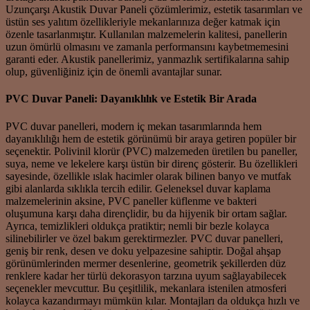
Uzunçarşı Akustik Duvar Paneli çözümlerimiz, estetik tasarımları ve
üstün ses yalıtım özellikleriyle mekanlarınıza değer katmak için
özenle tasarlanmıştır. Kullanılan malzemelerin kalitesi, panellerin
uzun ömürlü olmasını ve zamanla performansını kaybetmemesini
garanti eder. Akustik panellerimiz, yanmazlık sertifikalarına sahip
olup, güvenliğiniz için de önemli avantajlar sunar.
PVC Duvar Paneli: Dayanıklılık ve Estetik Bir Arada
PVC duvar panelleri, modern iç mekan tasarımlarında hem
dayanıklılığı hem de estetik görünümü bir araya getiren popüler bir
seçenektir. Polivinil klorür (PVC) malzemeden üretilen bu paneller,
suya, neme ve lekelere karşı üstün bir direnç gösterir. Bu özellikleri
sayesinde, özellikle ıslak hacimler olarak bilinen banyo ve mutfak
gibi alanlarda sıklıkla tercih edilir. Geleneksel duvar kaplama
malzemelerinin aksine, PVC paneller küflenme ve bakteri
oluşumuna karşı daha dirençlidir, bu da hijyenik bir ortam sağlar.
Ayrıca, temizlikleri oldukça pratiktir; nemli bir bezle kolayca
silinebilirler ve özel bakım gerektirmezler. PVC duvar panelleri,
geniş bir renk, desen ve doku yelpazesine sahiptir. Doğal ahşap
görünümlerinden mermer desenlerine, geometrik şekillerden düz
renklere kadar her türlü dekorasyon tarzına uyum sağlayabilecek
seçenekler mevcuttur. Bu çeşitlilik, mekanlara istenilen atmosferi
kolayca kazandırmayı mümkün kılar. Montajları da oldukça hızlı ve