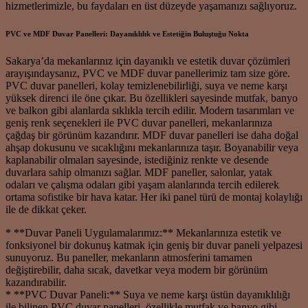
hizmetlerimizle, bu faydaları en üst düzeyde yaşamanızı sağlıyoruz.
PVC ve MDF Duvar Panelleri: Dayanıklılık ve Estetiğin Buluştuğu Nokta
Sakarya’da mekanlarınız için dayanıklı ve estetik duvar çözümleri
arayışındaysanız, PVC ve MDF duvar panellerimiz tam size göre.
PVC duvar panelleri, kolay temizlenebilirliği, suya ve neme karşı
yüksek direnci ile öne çıkar. Bu özellikleri sayesinde mutfak, banyo
ve balkon gibi alanlarda sıklıkla tercih edilir. Modern tasarımları ve
geniş renk seçenekleri ile PVC duvar panelleri, mekanlarınıza
çağdaş bir görünüm kazandırır. MDF duvar panelleri ise daha doğal
ahşap dokusunu ve sıcaklığını mekanlarınıza taşır. Boyanabilir veya
kaplanabilir olmaları sayesinde, istediğiniz renkte ve desende
duvarlara sahip olmanızı sağlar. MDF paneller, salonlar, yatak
odaları ve çalışma odaları gibi yaşam alanlarında tercih edilerek
ortama sofistike bir hava katar. Her iki panel türü de montaj kolaylığı
ile de dikkat çeker.
* **Duvar Paneli Uygulamalarımız:** Mekanlarınıza estetik ve
fonksiyonel bir dokunuş katmak için geniş bir duvar paneli yelpazesi
sunuyoruz. Bu paneller, mekanların atmosferini tamamen
değiştirebilir, daha sıcak, davetkar veya modern bir görünüm
kazandırabilir.
* **PVC Duvar Paneli:** Suya ve neme karşı üstün dayanıklılığı
ile bilinen PVC duvar panelleri, özellikle mutfak ve banyo gibi