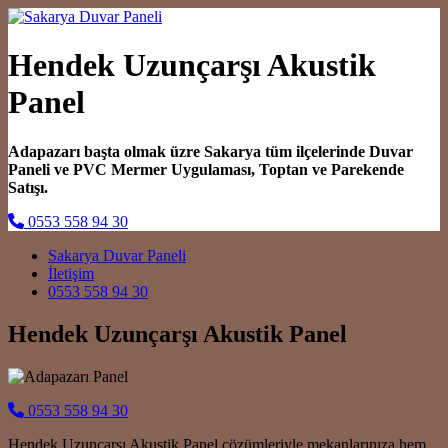
Hendek Uzunçarşı Akustik
Panel
Adapazarı başta olmak üzre Sakarya tüm ilçelerinde Duvar
Paneli ve PVC Mermer Uygulaması, Toptan ve Parekende
Satışı.
0553 558 94 30
Main Navigation
Sakarya Duvar Paneli
İletişim
0553 558 94 30
Hendek Uzunçarşı Akustik Panel
0553 558 94 30
Hendek Uzunçarşı Akustik Panel çözümleriyle mekanlarınıza hem