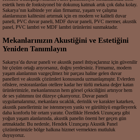
estetik hem de fonksiyonel bir dokunuş katmak artık çok daha kolay.
Sakarya’nın kalbinde yer alan firmamız, yaşam ve çalışma
alanlarınızın kalitesini artırmak için en modern ve kaliteli duvar
paneli, PVC duvar paneli, MDF duvar paneli, PVC mermer, akustik
panel, PVC lambri ve MDF lambri ürünlerini sunmaktadır.
Mekanlarınızın Akustiğini ve Estetiğini
Yeniden Tanımlayın
Sakarya’da duvar paneli ve akustik panel ihtiyaçlarınız için güvenilir
bir çözüm ortağı arıyorsanız, doğru yerdesiniz. Firmamız, modern
yaşam alanlarının vazgeçilmez bir parçası haline gelen duvar
panelleri ve akustik çözümleri konusunda uzmanlaşmıştır. Evlerden
ofislere, restoranlardan otellere kadar her türlü mekana değer katan
ürünlerimizle, mekanlarınızın hem görsel çekiciliğini artırıyor hem
de ses yalıtımını üst düzeye çıkarıyoruz. Duvar paneli
uygulamalarımız, mekanlara sıcaklık, derinlik ve karakter katarken,
akustik panellerimiz ise istenmeyen yankı ve gürültüyü engelleyerek
daha konforlu bir ortam yaratır. Özellikle Hendek Uzunçarşı gibi
yoğun yaşam alanlarında, akustik panelin önemi her geçen gün
artmaktadır. Bu nedenle, Hendek Uzunçarşı Akustik Panel
çözümlerimizle bölge halkına hizmet vermekten mutluluk
duyuyoruz.