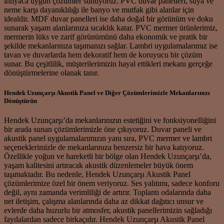
ihtiyaca uygun çözümler sunuyoruz. PVC duvar panelleri, suya ve
neme karşı dayanıklılığı ile banyo ve mutfak gibi alanlar için
idealdir. MDF duvar panelleri ise daha doğal bir görünüm ve doku
sunarak yaşam alanlarınıza sıcaklık katar. PVC mermer ürünlerimiz,
mermerin lüks ve zarif görünümünü daha ekonomik ve pratik bir
şekilde mekanlarınıza taşımanızı sağlar. Lambri uygulamalarımız ise
tavan ve duvarlarda hem dekoratif hem de koruyucu bir çözüm
sunar. Bu çeşitlilik, müşterilerimizin hayal ettikleri mekanı gerçeğe
dönüştürmelerine olanak tanır.
Hendek Uzunçarşı Akustik Panel ve Diğer Çözümlerimizle Mekanlarınızı
Dönüştürün
Hendek Uzunçarşı’da mekanlarınızın estetiğini ve fonksiyonelliğini
bir arada sunan çözümlerimizle öne çıkıyoruz. Duvar paneli ve
akustik panel uygulamalarımızın yanı sıra, PVC mermer ve lambri
seçeneklerimizle de mekanlarınıza benzersiz bir hava katıyoruz.
Özellikle yoğun ve hareketli bir bölge olan Hendek Uzunçarşı’da,
yaşam kalitesini artıracak akustik düzenlemeler büyük önem
taşımaktadır. Bu nedenle, Hendek Uzunçarşı Akustik Panel
çözümlerimize özel bir önem veriyoruz. Ses yalıtımı, sadece konforu
değil, aynı zamanda verimliliği de artırır. Toplantı odalarında daha
net iletişim, çalışma alanlarında daha az dikkat dağıtıcı unsur ve
evlerde daha huzurlu bir atmosfer, akustik panellerimizin sağladığı
faydalardan sadece birkaçıdır. Hendek Uzunçarşı Akustik Panel