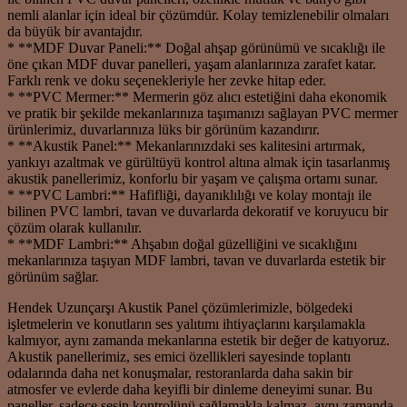
nemli alanlar için ideal bir çözümdür. Kolay temizlenebilir olmaları
da büyük bir avantajdır.
* **MDF Duvar Paneli:** Doğal ahşap görünümü ve sıcaklığı ile
öne çıkan MDF duvar panelleri, yaşam alanlarınıza zarafet katar.
Farklı renk ve doku seçenekleriyle her zevke hitap eder.
* **PVC Mermer:** Mermerin göz alıcı estetiğini daha ekonomik
ve pratik bir şekilde mekanlarınıza taşımanızı sağlayan PVC mermer
ürünlerimiz, duvarlarınıza lüks bir görünüm kazandırır.
* **Akustik Panel:** Mekanlarınızdaki ses kalitesini artırmak,
yankıyı azaltmak ve gürültüyü kontrol altına almak için tasarlanmış
akustik panellerimiz, konforlu bir yaşam ve çalışma ortamı sunar.
* **PVC Lambri:** Hafifliği, dayanıklılığı ve kolay montajı ile
bilinen PVC lambri, tavan ve duvarlarda dekoratif ve koruyucu bir
çözüm olarak kullanılır.
* **MDF Lambri:** Ahşabın doğal güzelliğini ve sıcaklığını
mekanlarınıza taşıyan MDF lambri, tavan ve duvarlarda estetik bir
görünüm sağlar.
Hendek Uzunçarşı Akustik Panel çözümlerimizle, bölgedeki
işletmelerin ve konutların ses yalıtımı ihtiyaçlarını karşılamakla
kalmıyor, aynı zamanda mekanlarına estetik bir değer de katıyoruz.
Akustik panellerimiz, ses emici özellikleri sayesinde toplantı
odalarında daha net konuşmalar, restoranlarda daha sakin bir
atmosfer ve evlerde daha keyifli bir dinleme deneyimi sunar. Bu
paneller, sadece sesin kontrolünü sağlamakla kalmaz, aynı zamanda