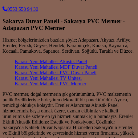
0553 558 94 30
Sakarya Duvar Paneli - Sakarya PVC Mermer -
Adapazarı PVC Mermer
Hizmet bölgelerimizden bazıları şöyle; Adapazarı, Akyazı, Arifiye,
Erenler, Ferizli, Geyve, Hendek, Karapürçek, Karasu, Kaynarca,
Kocaali, Pamukova, Sapanca, Serdivan, Söğütlü, Taraklı ve Düzce.
Karasu Yeni Mahallesi Akustik Panel
Karasu Yeni Mahallesi MDF Duvar Paneli
Karasu Yeni Mahallesi PVC Duvar Paneli
Karasu Yeni Mahallesi TV Ünitesi
Karasu Yeni Mahallesi PVC Mermer
PVC mermer, doğal mermerin şık görünümünü, PVC malzemenin
pratik özellikleriyle birleştiren dekoratif bir panel türüdür. Ayrıca,
temizliği oldukça kolaydır. Erenler Alancuma Akustik Panel
hizmetlerimiz başta olmak üzere, uzman ekibimiz ve kaliteli
ürünlerimiz ile sizlere en iyi hizmeti sunmak için buradayız. Erenler
Ekinli Akustik Editions: Estetik ve Fonksiyonel Çözümler
Sakarya'da Kaliteli Duvar Kaplama Hizmetleri Sakarya'nın Erenler
ve Ekinli bölgelerinde ve çevresinde hizmet veren firmamız, yüksek