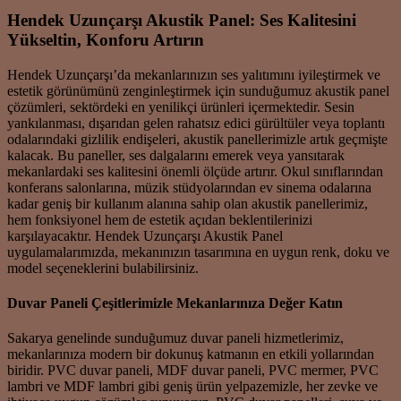
Hendek Uzunçarşı Akustik Panel: Ses Kalitesini
Yükseltin, Konforu Artırın
Hendek Uzunçarşı’da mekanlarınızın ses yalıtımını iyileştirmek ve
estetik görünümünü zenginleştirmek için sunduğumuz akustik panel
çözümleri, sektördeki en yenilikçi ürünleri içermektedir. Sesin
yankılanması, dışarıdan gelen rahatsız edici gürültüler veya toplantı
odalarındaki gizlilik endişeleri, akustik panellerimizle artık geçmişte
kalacak. Bu paneller, ses dalgalarını emerek veya yansıtarak
mekanlardaki ses kalitesini önemli ölçüde artırır. Okul sınıflarından
konferans salonlarına, müzik stüdyolarından ev sinema odalarına
kadar geniş bir kullanım alanına sahip olan akustik panellerimiz,
hem fonksiyonel hem de estetik açıdan beklentilerinizi
karşılayacaktır. Hendek Uzunçarşı Akustik Panel
uygulamalarımızda, mekanınızın tasarımına en uygun renk, doku ve
model seçeneklerini bulabilirsiniz.
Duvar Paneli Çeşitlerimizle Mekanlarınıza Değer Katın
Sakarya genelinde sunduğumuz duvar paneli hizmetlerimiz,
mekanlarınıza modern bir dokunuş katmanın en etkili yollarından
biridir. PVC duvar paneli, MDF duvar paneli, PVC mermer, PVC
lambri ve MDF lambri gibi geniş ürün yelpazemizle, her zevke ve