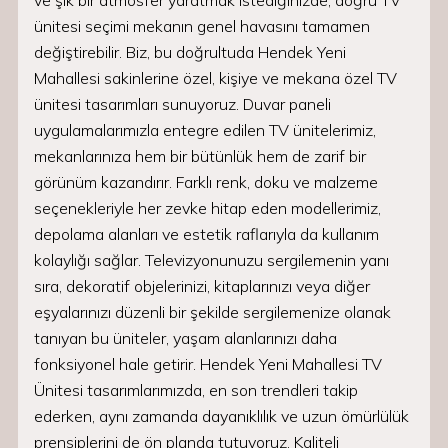
ve şık bir atmosfer yaratmak istediğinizde, doğru TV
ünitesi seçimi mekanın genel havasını tamamen
değiştirebilir. Biz, bu doğrultuda Hendek Yeni
Mahallesi sakinlerine özel, kişiye ve mekana özel TV
ünitesi tasarımları sunuyoruz. Duvar paneli
uygulamalarımızla entegre edilen TV ünitelerimiz,
mekanlarınıza hem bir bütünlük hem de zarif bir
görünüm kazandırır. Farklı renk, doku ve malzeme
seçenekleriyle her zevke hitap eden modellerimiz,
depolama alanları ve estetik raflarıyla da kullanım
kolaylığı sağlar. Televizyonunuzu sergilemenin yanı
sıra, dekoratif objelerinizi, kitaplarınızı veya diğer
eşyalarınızı düzenli bir şekilde sergilemenize olanak
tanıyan bu üniteler, yaşam alanlarınızı daha
fonksiyonel hale getirir. Hendek Yeni Mahallesi TV
Ünitesi tasarımlarımızda, en son trendleri takip
ederken, aynı zamanda dayanıklılık ve uzun ömürlülük
prensiplerini de ön planda tutuyoruz. Kaliteli