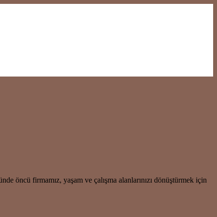
ründe öncü firmamız, yaşam ve çalışma alanlarınızı dönüştürmek için