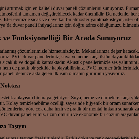
ğini artırmak için en kaliteli duvar paneli çözümlerini sunuyoruz. Firma
atmosferini tamamen değiştirebilecek kadar önemlidir. Bu nedenle, her 
z. İster evinizde sıcak ve davetkar bir atmosfer yaratmak isteyin, ister
ya’da duvar paneli ihtiyaçlarınız için doğru adres olduğumuzu bilmenizi
k ve Fonksiyonelliği Bir Arada Sunuyoruz
asarlanmış çözümlerimizle hizmetinizdeyiz. Mekanlarınıza değer katacak
ıyoruz. PVC duvar panellerimiz, suya ve neme karşı üstün dayanıklılıkla
 sıcaklık ve doğallık katmaktadır. Akustik panellerimizle ses yalıtımını
k hem de pratik bir şekilde kaplayabilirsiniz. PVC mermer ürünlerimizl
ar paneli denince akla gelen ilk isim olmanın gururunu yaşıyoruz.
 Noktası
stetik anlayışını bir araya getiriyor. Suya, neme ve darbelere karşı yük
ir. Kolay temizlenebilme özelliği sayesinde hijyenik bir ortam sunarken
öntemlerine göre çok daha hızlı ve pratik bir montaj imkanı sunarak za
PVC duvar panellerimiz, uzun ömürlü ve ekonomik bir çözüm arayanlar i
za Taşıyın
anlarınıza taşıyan özel ürünlerdir. Farklı doku ve renk seçenekleriyle