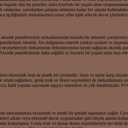
a da başarılı olan bu paneller, daha konforlu bir yaşam alanı oluşturman
k odalarına, salonlardan çalışma odalarına kadar her alanda kullanabile
ca işçiliğimizle mekanlarınıza uzun yıllar eşlik edecek duvar çözümler
kustik panellerimizle mekanlarınızda huzurlu bir atmosfer yaratıyoruz.
anellerimiz idealdir. Ses dalgalarını emerek yankıyı azaltan ve dışarıd
oku seçenekleriyle mekanınızın dekorasyonuna uyum sağlayan akustik pan
Akustik panellerimizle daha sağlıklı ve huzurlu bir yaşam alanı inşa edeb
 hem ekonomik hem de pratik bir çözümdür. Suya ve neme karşı dayanıkl
ik bir ortam sağlarken, geniş renk ve desen seçenekleri de mekanlarınıza
yrıca, hafif yapıları sayesinde taşıyıcı sistemlere ek yük bindirmezler. 
 mekanlarınıza ekonomik ve pratik bir şekilde taşımanızı sağlar. Gerç
iteleri arkası veya dekoratif duvar uygulamaları gibi birçok alanda kull
kımını kolaylaştırır. Geniş renk ve damar desen seçenekleriyle her tür