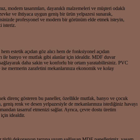
mız, modern tasarımları, dayanıklı malzemeleri ve müşteri odaklı
zevke ve ihtiyaca uygun geniş bir ürün yelpazesi sunarak,
 ofisinizde profesyonel ve modern bir görünüm elde etmek isteyin,
 isteriz.
, hem estetik açıdan göz alıcı hem de fonksiyonel açıdan
rı ile banyo ve mutfak gibi alanlar için idealdir. MDF duvar
 sağlayarak daha sakin ve konforlu bir ortam yaratabilirsiniz. PVC
e ise mermerin zarafetini mekanlarınıza ekonomik ve kolay
sek direnç gösteren bu paneller, özellikle mutfak, banyo ve çocuk
, geniş renk ve desen yelpazesiyle de mekanlarınıza istediğiniz havayı
mandan tasarruf etmenizi sağlar. Ayrıca, çevre dostu üretim
çin idealdir.
 her türlü dekorasyon tarzına uyum sağlayan MDF panellerimiz, yaşam