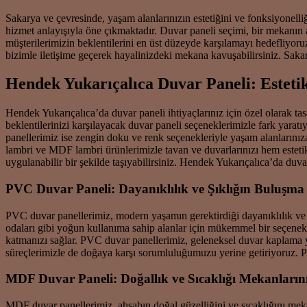
Sakarya ve çevresinde, yaşam alanlarınızın estetiğini ve fonksiyonelli
hizmet anlayışıyla öne çıkmaktadır. Duvar paneli seçimi, bir mekanın 
müşterilerimizin beklentilerini en üst düzeyde karşılamayı hedefliyoru
bizimle iletişime geçerek hayalinizdeki mekana kavuşabilirsiniz. Sakar
Hendek Yukarıçalıca Duvar Paneli: Esteti
Hendek Yukarıçalıca’da duvar paneli ihtiyaçlarınız için özel olarak t
beklentilerinizi karşılayacak duvar paneli seçeneklerimizle fark yarat
panellerimiz ise zengin doku ve renk seçenekleriyle yaşam alanlarınıza
lambri ve MDF lambri ürünlerimizle tavan ve duvarlarınızı hem esteti
uygulanabilir bir şekilde taşıyabilirsiniz. Hendek Yukarıçalıca’da duv
PVC Duvar Paneli: Dayanıklılık ve Şıklığın Buluşma
PVC duvar panellerimiz, modern yaşamın gerektirdiği dayanıklılık ve e
odaları gibi yoğun kullanıma sahip alanlar için mükemmel bir seçenekt
katmanızı sağlar. PVC duvar panellerimiz, geleneksel duvar kaplama y
süreçlerimizle de doğaya karşı sorumluluğumuzu yerine getiriyoruz. 
MDF Duvar Paneli: Doğallık ve Sıcaklığı Mekanlarını
MDF duvar panellerimiz, ahşabın doğal güzelliğini ve sıcaklığını mek