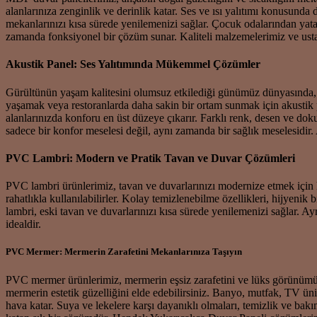
alanlarınıza zenginlik ve derinlik katar. Ses ve ısı yalıtımı konusund
mekanlarınızı kısa sürede yenilemenizi sağlar. Çocuk odalarından yata
zamanda fonksiyonel bir çözüm sunar. Kaliteli malzemelerimiz ve usta
Akustik Panel: Ses Yalıtımında Mükemmel Çözümler
Gürültünün yaşam kalitesini olumsuz etkilediği günümüz dünyasında, a
yaşamak veya restoranlarda daha sakin bir ortam sunmak için akustik p
alanlarınızda konforu en üst düzeye çıkarır. Farklı renk, desen ve d
sadece bir konfor meselesi değil, aynı zamanda bir sağlık meselesidir. 
PVC Lambri: Modern ve Pratik Tavan ve Duvar Çözümleri
PVC lambri ürünlerimiz, tavan ve duvarlarınızı modernize etmek için
rahatlıkla kullanılabilirler. Kolay temizlenebilme özellikleri, hijyen
lambri, eski tavan ve duvarlarınızı kısa sürede yenilemenizi sağlar. A
idealdir.
PVC Mermer: Mermerin Zarafetini Mekanlarınıza Taşıyın
PVC mermer ürünlerimiz, mermerin eşsiz zarafetini ve lüks görünümünü
mermerin estetik güzelliğini elde edebilirsiniz. Banyo, mutfak, TV ün
hava katar. Suya ve lekelere karşı dayanıklı olmaları, temizlik ve ba