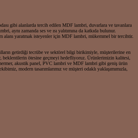
odası gibi alanlarda tercih edilen MDF lambri, duvarlara ve tavanlara
ri, aynı zamanda ses ve ısı yalıtımına da katkıda bulunur.
m alanı yaratmak isteyenler için MDF lambri, mükemmel bir tercihtir.
arın getirdiği tecrübe ve sektörel bilgi birikimiyle, müşterilerine en
, beklentilerin ötesine geçmeyi hedefliyoruz. Ürünlerimizin kalitesi,
mermer, akustik panel, PVC lambri ve MDF lambri gibi geniş ürün
ekibimiz, modern tasarımlarımız ve müşteri odaklı yaklaşımımızla,