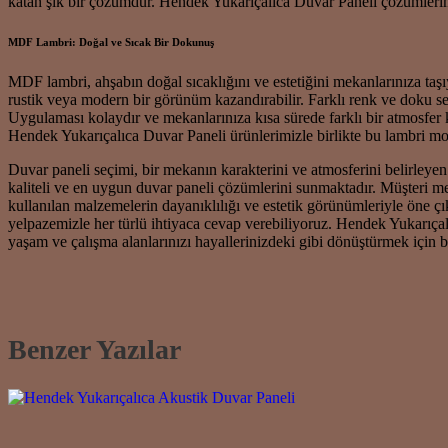
katan şık bir çözümdür. Hendek Yukarıçalıca Duvar Paneli çözümlerimi
MDF Lambri: Doğal ve Sıcak Bir Dokunuş
MDF lambri, ahşabın doğal sıcaklığını ve estetiğini mekanlarınıza taşı
rustik veya modern bir görünüm kazandırabilir. Farklı renk ve doku 
Uygulaması kolaydır ve mekanlarınıza kısa sürede farklı bir atmosfer
Hendek Yukarıçalıca Duvar Paneli ürünlerimizle birlikte bu lambri mo
Duvar paneli seçimi, bir mekanın karakterini ve atmosferini belirleyen e
kaliteli ve en uygun duvar paneli çözümlerini sunmaktadır. Müşteri mem
kullanılan malzemelerin dayanıklılığı ve estetik görünümleriyle ön
yelpazemizle her türlü ihtiyaca cevap verebiliyoruz. Hendek Yukarıça
yaşam ve çalışma alanlarınızı hayallerinizdeki gibi dönüştürmek için 
Benzer Yazılar