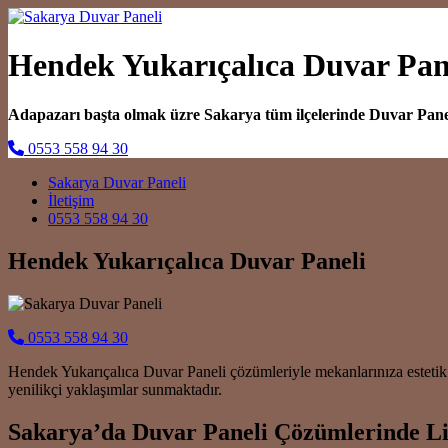
Hendek Yukarıçalıca Duvar Pan
Adapazarı başta olmak üzre Sakarya tüm ilçelerinde Duvar Pan
0553 558 94 30
Main Navigation
Sakarya Duvar Paneli
İletişim
0553 558 94 30
Hendek Yukarıçalıca Duvar Paneli
0553 558 94 30
Hendek Yukarıçalıca Duvar Paneli çözümleriyle mekanlarınıza estetik 
yenilikçi yaklaşımlar sunmaktadır.
Sakarya’da Duvar Paneli Çözümlerinde Li