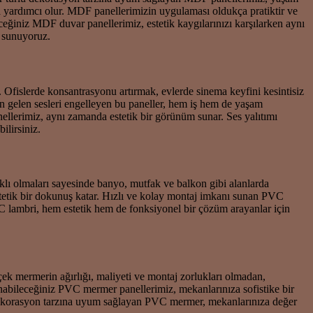
ıza yardımcı olur. MDF panellerimizin uygulaması oldukça pratiktir ve
ceğiniz MDF duvar panellerimiz, estetik kaygılarınızı karşılarken aynı
i sunuyoruz.
 Ofislerde konsantrasyonu artırmak, evlerde sinema keyfini kesintisiz
an gelen sesleri engelleyen bu paneller, hem iş hem de yaşam
ellerimiz, aynı zamanda estetik bir görünüm sunar. Ses yalıtımı
ilirsiniz.
ı olmaları sayesinde banyo, mutfak ve balkon gibi alanlarda
 estetik bir dokunuş katar. Hızlı ve kolay montaj imkanı sunan PVC
PVC lambri, hem estetik hem de fonksiyonel bir çözüm arayanlar için
ek mermerin ağırlığı, maliyeti ve montaj zorlukları olmadan,
anabileceğiniz PVC mermer panellerimiz, mekanlarınıza sofistike bir
lü dekorasyon tarzına uyum sağlayan PVC mermer, mekanlarınıza değer