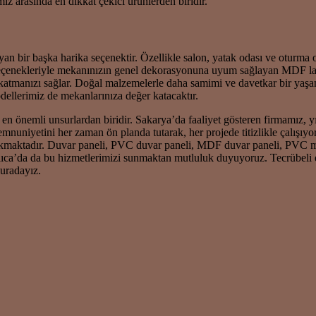
z arasında en dikkat çekici ürünlerden biridir.
yan bir başka harika seçenektir. Özellikle salon, yatak odası ve oturma 
seçenekleriyle mekanınızın genel dekorasyonuna uyum sağlayan MDF lamb
 katmanızı sağlar. Doğal malzemelerle daha samimi ve davetkar bir yaşa
dellerimiz de mekanlarınıza değer katacaktır.
n önemli unsurlardan biridir. Sakarya’da faaliyet gösteren firmamız, yıll
nuniyetini her zaman ön planda tutarak, her projede titizlikle çalışıyor
e çıkmaktadır. Duvar paneli, PVC duvar paneli, MDF duvar paneli, PVC 
lıca’da da bu hizmetlerimizi sunmaktan mutluluk duyuyoruz. Tecrübeli 
buradayız.