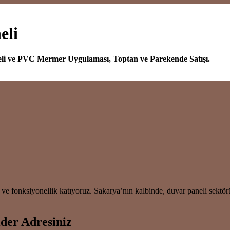
eli
eli ve PVC Mermer Uygulaması, Toptan ve Parekende Satışı.
ve fonksiyonellik katıyoruz. Sakarya’nın kalbinde, duvar paneli sektö
der Adresiniz