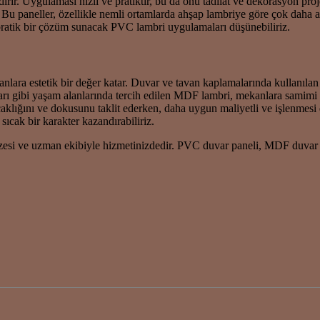
. Uygulaması hızlı ve pratiktir, bu da onu tadilat ve dekorasyon proje
z. Bu paneller, özellikle nemli ortamlarda ahşap lambriye göre çok dah
ratik bir çözüm sunacak PVC lambri uygulamaları düşünebiliriz.
ara estetik bir değer katar. Duvar ve tavan kaplamalarında kullanılan 
daları gibi yaşam alanlarında tercih edilen MDF lambri, mekanlara samim
caklığını ve dokusunu taklit ederken, daha uygun maliyetli ve işlenmes
cak bir karakter kazandırabiliriz.
lpazesi ve uzman ekibiyle hizmetinizdedir. PVC duvar paneli, MDF duv