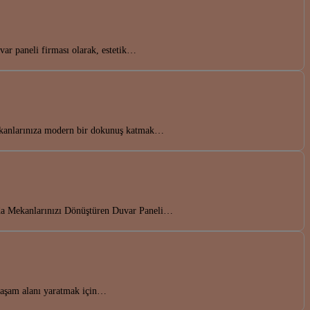
ar paneli firması olarak, estetik…
 Mekanlarınıza modern bir dokunuş katmak…
a’da Mekanlarınızı Dönüştüren Duvar Paneli…
 yaşam alanı yaratmak için…