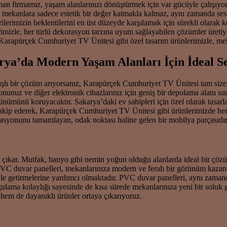
sunan firmamız, yaşam alanlarınızı dönüştürmek için var gücüyle çalışıy
ekanlara sadece estetik bir değer katmakla kalmaz, aynı zamanda ses yal
erilerimizin beklentilerini en üst düzeyde karşılamak için sürekli olar
imizle, her türlü dekorasyon tarzına uyum sağlayabilen çözümler üretiyo
rapürçek Cumhuriyet TV Ünitesi gibi özel tasarım ürünlerimizle, meka
ya’da Modern Yaşam Alanları İçin İdeal S
anışlı bir çözüm arıyorsanız, Karapürçek Cumhuriyet TV Ünitesi tam size
yonunuz ve diğer elektronik cihazlarınız için geniş bir depolama alanı
örünümünü koruyacaktır. Sakarya’daki ev sahipleri için özel olarak tasar
 takip ederek, Karapürçek Cumhuriyet TV Ünitesi gibi ürünlerimizde hem 
asyonunu tamamlayan, odak noktası haline gelen bir mobilya parçasıdır
e çıkar. Mutfak, banyo gibi nemin yoğun olduğu alanlarda ideal bir çöz
VC duvar panelleri, mekanlarınıza modern ve ferah bir görünüm kazandı
hale getirmelerine yardımcı olmaktadır. PVC duvar panelleri, aynı zaman
ulama kolaylığı sayesinde de kısa sürede mekanlarınıza yeni bir soluk 
hem de dayanıklı ürünler ortaya çıkarıyoruz.