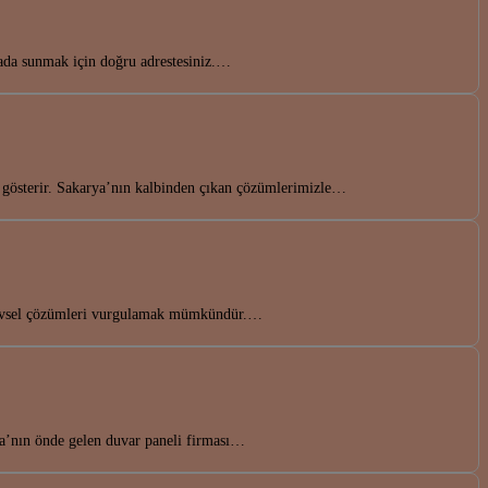
rada sunmak için doğru adrestesiniz.…
u gösterir. Sakarya’nın kalbinden çıkan çözümlerimizle…
işlevsel çözümleri vurgulamak mümkündür.…
rya’nın önde gelen duvar paneli firması…