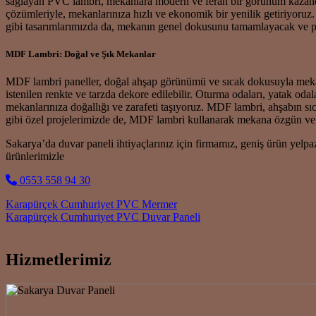
sağlayan PVC lambri, mekanlara modern ve ferah bir görünüm kazandırır
çözümleriyle, mekanlarınıza hızlı ve ekonomik bir yenilik getiriyoru
gibi tasarımlarımızda da, mekanın genel dokusunu tamamlayacak ve p
MDF Lambri: Doğal ve Şık Mekanlar
MDF lambri paneller, doğal ahşap görünümü ve sıcak dokusuyla mekanl
istenilen renkte ve tarzda dekore edilebilir. Oturma odaları, yatak o
mekanlarınıza doğallığı ve zarafeti taşıyoruz. MDF lambri, ahşabın sı
gibi özel projelerimizde de, MDF lambri kullanarak mekana özgün ve sı
Sakarya’da duvar paneli ihtiyaçlarınız için firmamız, geniş ürün ye
ürünlerimizle
0553 558 94 30
Post navigation
Karapürçek Cumhuriyet PVC Mermer
Karapürçek Cumhuriyet PVC Duvar Paneli
Hizmetlerimiz