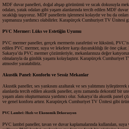
MDF duvar panelleri, doğal ahşap görünümü ve sıcak dokusuyla mekanlar
odaları, yatak odaları gibi yaşam alanlarında tercih edilen MDF duvar
sıcaklığı taşıyoruz. MDF panellerin işlenmesi kolaydır ve bu da onları çe
yapmanıza yardımcı olabilirler. Karapürçek Cumhuriyet TV Ünitesi gibi
PVC Mermer: Lüks ve Estetiğin Uyumu
PVC mermer paneller, gerçek mermerin zarafetini ve lüksünü, PVC’nin p
edilen PVC mermer, suya ve lekelere karşı dayanıklılığı ile öne çıkar
Sakarya’da PVC mermer çözümleriyle, mekanlarınıza değer katıyoruz.
olmalarıyla da günlük yaşamı kolaylaştırır. Karapürçek Cumhuriyet T
atmosfer yaratabiliriz.
Akustik Panel: Konforlu ve Sessiz Mekanlar
Akustik paneller, ses yankısını azaltarak ve ses yalıtımını iyileştirere
alanlarda tercih edilen akustik paneller, aynı zamanda dekoratif bir un
yaşam alanı oluşturmanıza yardımcı olur. Sakarya’da akustik panel çözüm
ve genel konforu artırır. Karapürçek Cumhuriyet TV Ünitesi gibi ürün
PVC Lambri: Hızlı ve Ekonomik Dekorasyon
PVC lambri paneller, tavan ve duvar kaplamalarında kullanılan, suya 