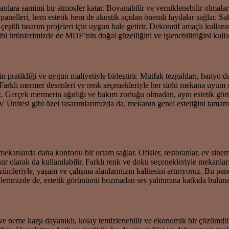
a samimi bir atmosfer katar. Boyanabilir ve verniklenebilir olmaları s
 panelleri, hem estetik hem de akustik açıdan önemli faydalar sağlar. 
şitli tasarım projeleri için uygun hale getirir. Dekoratif amaçlı kullanım
 ürünlerimizde de MDF’nin doğal güzelliğini ve işlenebilirliğini kullana
ratikliği ve uygun maliyetiyle birleştirir. Mutfak tezgahları, banyo d
. Farklı mermer desenleri ve renk seçenekleriyle her türlü mekana uyum
 Gerçek mermerin ağırlığı ve bakım zorluğu olmadan, aynı estetik gör
V Ünitesi gibi özel tasarımlarımızda da, mekanın genel estetiğini tam
k mekanlarda daha konforlu bir ortam sağlar. Ofisler, restoranlar, ev sin
sur olarak da kullanılabilir. Farklı renk ve doku seçenekleriyle mekanları
leriyle, yaşam ve çalışma alanlarınızın kalitesini artırıyoruz. Bu panelle
lerimizde de, estetik görünümü bozmadan ses yalıtımına katkıda buluna
ve neme karşı dayanıklı, kolay temizlenebilir ve ekonomik bir çözümdü