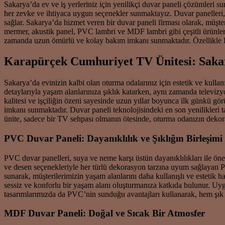
Sakarya’da ev ve iş yerleriniz için yenilikçi duvar paneli çözümleri 
her zevke ve ihtiyaca uygun seçenekler sunmaktayız. Duvar panelleri, m
sağlar. Sakarya’da hizmet veren bir duvar paneli firması olarak, müşt
mermer, akustik panel, PVC lambri ve MDF lambri gibi çeşitli ürünler
zamanda uzun ömürlü ve kolay bakım imkanı sunmaktadır. Özellikle Ka
Karapürçek Cumhuriyet TV Ünitesi: Sakar
Sakarya’da evinizin kalbi olan oturma odalarınız için estetik ve kull
detaylarıyla yaşam alanlarınıza şıklık katarken, aynı zamanda televiz
kalitesi ve işçiliğin özeni sayesinde uzun yıllar boyunca ilk günkü g
imkanı sunmaktadır. Duvar paneli teknolojisindeki en son yenilikleri
ünite, sadece bir TV sehpası olmanın ötesinde, oturma odanızın dekor
PVC Duvar Paneli: Dayanıklılık ve Şıklığın Birleşimi
PVC duvar panelleri, suya ve neme karşı üstün dayanıklılıkları ile ön
ve desen seçenekleriyle her türlü dekorasyon tarzına uyum sağlayan P
sunarak, müşterilerimizin yaşam alanlarını daha kullanışlı ve estetik 
sessiz ve konforlu bir yaşam alanı oluşturmanıza katkıda bulunur. Uyg
tasarımlarımızda da PVC’nin sunduğu avantajları kullanarak, hem şık 
MDF Duvar Paneli: Doğal ve Sıcak Bir Atmosfer