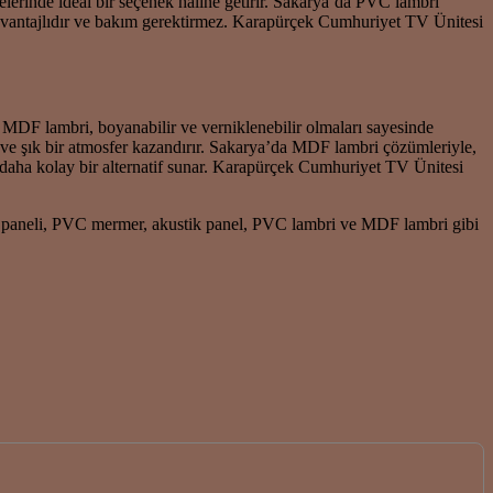
lerinde ideal bir seçenek haline getirir. Sakarya’da PVC lambri
a avantajlıdır ve bakım gerektirmez. Karapürçek Cumhuriyet TV Ünitesi
MDF lambri, boyanabilir ve verniklenebilir olmaları sayesinde
i ve şık bir atmosfer kazandırır. Sakarya’da MDF lambri çözümleriyle,
i daha kolay bir alternatif sunar. Karapürçek Cumhuriyet TV Ünitesi
ar paneli, PVC mermer, akustik panel, PVC lambri ve MDF lambri gibi