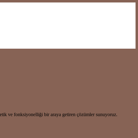
tik ve fonksiyonelliği bir araya getiren çözümler sunuyoruz.