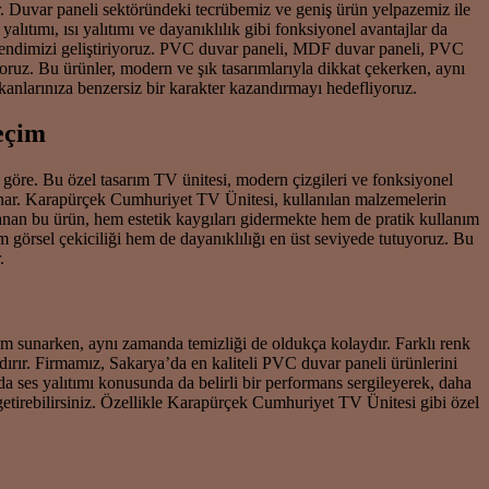
or. Duvar paneli sektöründeki tecrübemiz ve geniş ürün yelpazemiz ile
ıtımı, ısı yalıtımı ve dayanıklılık gibi fonksiyonel avantajlar da
ak kendimizi geliştiriyoruz. PVC duvar paneli, MDF duvar paneli, PVC
ruz. Bu ürünler, modern ve şık tasarımlarıyla dikkat çekerken, aynı
nlarınıza benzersiz bir karakter kazandırmayı hedefliyoruz.
eçim
 göre. Bu özel tasarım TV ünitesi, modern çizgileri ve fonksiyonel
 sunar. Karapürçek Cumhuriyet TV Ünitesi, kullanılan malzemelerin
lanan bu ürün, hem estetik kaygıları gidermekte hem de pratik kullanım
görsel çekiciliği hem de dayanıklılığı en üst seviyede tutuyoruz. Bu
.
üm sunarken, aynı zamanda temizliği de oldukça kolaydır. Farklı renk
rır. Firmamız, Sakarya’da en kaliteli PVC duvar paneli ürünlerini
da ses yalıtımı konusunda da belirli bir performans sergileyerek, daha
getirebilirsiniz. Özellikle Karapürçek Cumhuriyet TV Ünitesi gibi özel