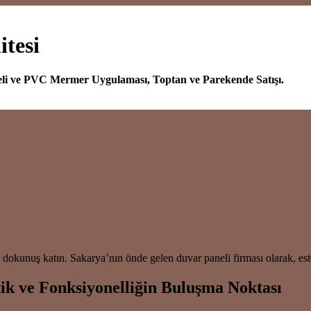
tesi
eli ve PVC Mermer Uygulaması, Toptan ve Parekende Satışı.
okunuş katın. Sakarya’nın önde gelen duvar paneli firması olarak, este
ik ve Fonksiyonelliğin Buluşma Noktası