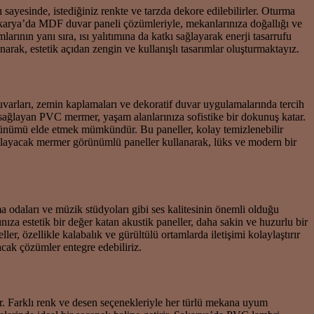
ayesinde, istediğiniz renkte ve tarzda dekore edilebilirler. Oturma
Sakarya’da MDF duvar paneli çözümleriyle, mekanlarınıza doğallığı ve
larının yanı sıra, ısı yalıtımına da katkı sağlayarak enerji tasarrufu
rak, estetik açıdan zengin ve kullanışlı tasarımlar oluşturmaktayız.
uvarları, zemin kaplamaları ve dekoratif duvar uygulamalarında tercih
 sağlayan PVC mermer, yaşam alanlarınıza sofistike bir dokunuş katar.
ünümü elde etmek mümkündür. Bu paneller, kolay temizlenebilir
amlayacak mermer görünümlü paneller kullanarak, lüks ve modern bir
ema odaları ve müzik stüdyoları gibi ses kalitesinin önemli olduğu
nıza estetik bir değer katan akustik paneller, daha sakin ve huzurlu bir
r, özellikle kalabalık ve gürültülü ortamlarda iletişimi kolaylaştırır
cak çözümler entegre edebiliriz.
r. Farklı renk ve desen seçenekleriyle her türlü mekana uyum