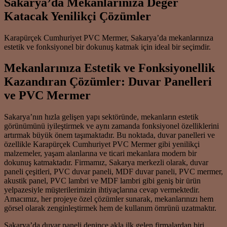
Sakarya’da Mekanlarınıza Değer
Katacak Yenilikçi Çözümler
Karapürçek Cumhuriyet PVC Mermer, Sakarya’da mekanlarınıza
estetik ve fonksiyonel bir dokunuş katmak için ideal bir seçimdir.
Mekanlarınıza Estetik ve Fonksiyonellik
Kazandıran Çözümler: Duvar Panelleri
ve PVC Mermer
Sakarya’nın hızla gelişen yapı sektöründe, mekanların estetik
görünümünü iyileştirmek ve aynı zamanda fonksiyonel özelliklerini
artırmak büyük önem taşımaktadır. Bu noktada, duvar panelleri ve
özellikle Karapürçek Cumhuriyet PVC Mermer gibi yenilikçi
malzemeler, yaşam alanlarına ve ticari mekanlara modern bir
dokunuş katmaktadır. Firmamız, Sakarya merkezli olarak, duvar
paneli çeşitleri, PVC duvar paneli, MDF duvar paneli, PVC mermer,
akustik panel, PVC lambri ve MDF lambri gibi geniş bir ürün
yelpazesiyle müşterilerimizin ihtiyaçlarına cevap vermektedir.
Amacımız, her projeye özel çözümler sunarak, mekanlarınızı hem
görsel olarak zenginleştirmek hem de kullanım ömrünü uzatmaktır.
Sakarya’da duvar paneli denince akla ilk gelen firmalardan biri