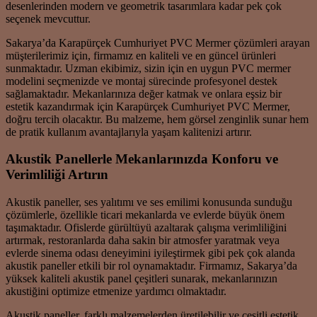
desenlerinden modern ve geometrik tasarımlara kadar pek çok
seçenek mevcuttur.
Sakarya’da Karapürçek Cumhuriyet PVC Mermer çözümleri arayan
müşterilerimiz için, firmamız en kaliteli ve en güncel ürünleri
sunmaktadır. Uzman ekibimiz, sizin için en uygun PVC mermer
modelini seçmenizde ve montaj sürecinde profesyonel destek
sağlamaktadır. Mekanlarınıza değer katmak ve onlara eşsiz bir
estetik kazandırmak için Karapürçek Cumhuriyet PVC Mermer,
doğru tercih olacaktır. Bu malzeme, hem görsel zenginlik sunar hem
de pratik kullanım avantajlarıyla yaşam kalitenizi artırır.
Akustik Panellerle Mekanlarınızda Konforu ve
Verimliliği Artırın
Akustik paneller, ses yalıtımı ve ses emilimi konusunda sunduğu
çözümlerle, özellikle ticari mekanlarda ve evlerde büyük önem
taşımaktadır. Ofislerde gürültüyü azaltarak çalışma verimliliğini
artırmak, restoranlarda daha sakin bir atmosfer yaratmak veya
evlerde sinema odası deneyimini iyileştirmek gibi pek çok alanda
akustik paneller etkili bir rol oynamaktadır. Firmamız, Sakarya’da
yüksek kaliteli akustik panel çeşitleri sunarak, mekanlarınızın
akustiğini optimize etmenize yardımcı olmaktadır.
Akustik paneller, farklı malzemelerden üretilebilir ve çeşitli estetik