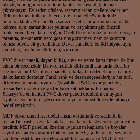
olarak, sunduğumuz ürünlerin kalitesi ve çeşitliliği ile öne
çıkmaktayız. Evlerden ofislere, restoranlardan otellere kadar her
türlü mekanda kullanılabilecek duvar paneli çözümlerimiz
bulunmaktadır. Bu paneller, sadece estetik bir görünüm sunmakla
kalmaz, aynı zamanda ses yalıtımı ve ısı yalıtımı gibi önemli
fonksiyonel faydalar da sağlar. Özellikle günümüzün modern yaşam
tarzında, mekanların hem göze hoş görünmesi hem de konforlu
olması büyük bir gerekliliktir. Duvar panelleri, bu iki ihtiyacı aynı
anda karşılayabilen etkili bir çözümdür.
PVC duvar paneli, dayanıklılığı, suya ve neme karşı direnci ile öne
çıkan bir seçenektir. Banyo, mutfak gibi nemli alanlarda ideal bir
çözüm sunan PVC duvar panelleri, kolay temizlenebilir olmalarıyla
da kullanıcı dostudur. Farklı renk ve desen seçenekleriyle her türlü
dekorasyon tarzına uyum sağlayabilen PVC duvar panelleri,
mekanlara modern ve şık bir hava katmaktadır. Firmamız,
Sakarya’da en kaliteli PVC duvar paneli ürünlerini en uygun
fiyatlarla sunarak müşteri memnuniyetini en üst düzeyde tutmayı
hedeflemektedir.
MDF duvar paneli ise, doğal ahşap görünümü ve sıcaklığı ile
mekanlara rustik veya klasik bir hava katmak isteyenler için ideal bir
tercihtir. MDF paneller, üzerine uygulanan kaplama ve boyalar
sayesinde sınırsız tasarım imkanı sunar. Ahşap dokusunu sevenler
için hem estetik hem de ekonomik bir çözüm olan MDF duvar