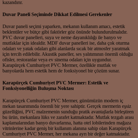
kazandırır.
Duvar Paneli Seçiminde Dikkat Edilmesi Gerekenler
Duvar paneli seçimi yaparken, mekanın kullanım amacı, estetik
beklentiler ve bütçe gibi faktörler göz önünde bulundurulmalıdır.
PVC duvar panelleri, suya ve neme dayanıklılığı ile banyo ve
mutfaklar için idealdir. MDF duvar panelleri ise, daha çok oturma
odaları ve yatak odaları gibi alanlarda sıcak bir atmosfer yaratmak
için tercih edilebilir. Akustik paneller, ses yalıtımının önemli olduğu
ofisler, restoranlar veya ev sinema odaları için uygundur.
Karapürçek Cumhuriyet PVC Mermer, özellikle mutfak ve
banyolarda hem estetik hem de fonksiyonel bir çözüm sunar.
Karapürçek Cumhuriyet PVC Mermer: Estetik ve
Fonksiyonelliğin Buluşma Noktası
Karapürçek Cumhuriyet PVC Mermer, günümüzün modern iç
mekan tasarımında önemli bir yere sahiptir. Gerçek mermerin eşsiz
güzelliğini, PVC malzemenin sunduğu pratik avantajlarla birleştiren
bu ürün, mekanlara lüks ve zarafet katmaktadır. Mutfak tezgah arası
kaplamalarından banyo duvarlarına, hatta otel lobilerinden mağaza
vitrinlerine kadar geniş bir kullanım alanına sahip olan Karapürçek
Cumhuriyet PVC Mermer, her mekana ayrı bir değer katmaktadır.