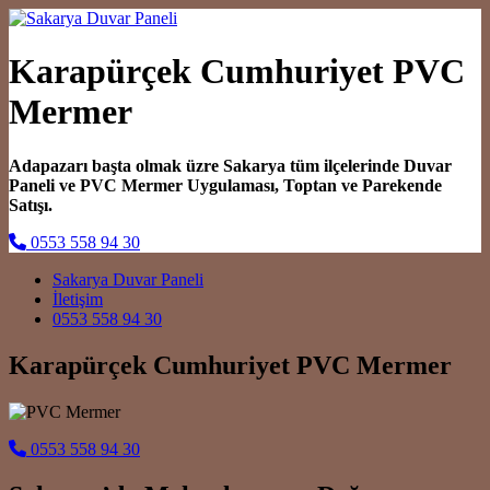
Karapürçek Cumhuriyet PVC
Mermer
Adapazarı başta olmak üzre Sakarya tüm ilçelerinde Duvar
Paneli ve PVC Mermer Uygulaması, Toptan ve Parekende
Satışı.
0553 558 94 30
Main Navigation
Sakarya Duvar Paneli
İletişim
0553 558 94 30
Karapürçek Cumhuriyet PVC Mermer
0553 558 94 30