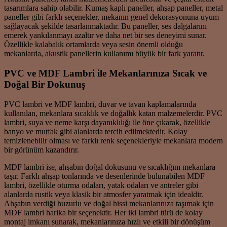
tasarımlara sahip olabilir. Kumaş kaplı paneller, ahşap paneller, metal
paneller gibi farklı seçenekler, mekanın genel dekorasyonuna uyum
sağlayacak şekilde tasarlanmaktadır. Bu paneller, ses dalgalarını
emerek yankılanmayı azaltır ve daha net bir ses deneyimi sunar.
Özellikle kalabalık ortamlarda veya sesin önemli olduğu
mekanlarda, akustik panellerin kullanımı büyük bir fark yaratır.
PVC ve MDF Lambri ile Mekanlarınıza Sıcak ve
Doğal Bir Dokunuş
PVC lambri ve MDF lambri, duvar ve tavan kaplamalarında
kullanılan, mekanlara sıcaklık ve doğallık katan malzemelerdir. PVC
lambri, suya ve neme karşı dayanıklılığı ile öne çıkarak, özellikle
banyo ve mutfak gibi alanlarda tercih edilmektedir. Kolay
temizlenebilir olması ve farklı renk seçenekleriyle mekanlara modern
bir görünüm kazandırır.
MDF lambri ise, ahşabın doğal dokusunu ve sıcaklığını mekanlara
taşır. Farklı ahşap tonlarında ve desenlerinde bulunabilen MDF
lambri, özellikle oturma odaları, yatak odaları ve antreler gibi
alanlarda rustik veya klasik bir atmosfer yaratmak için idealdir.
Ahşabın verdiği huzurlu ve doğal hissi mekanlarınıza taşımak için
MDF lambri harika bir seçenektir. Her iki lambri türü de kolay
montaj imkanı sunarak, mekanlarınıza hızlı ve etkili bir dönüşüm