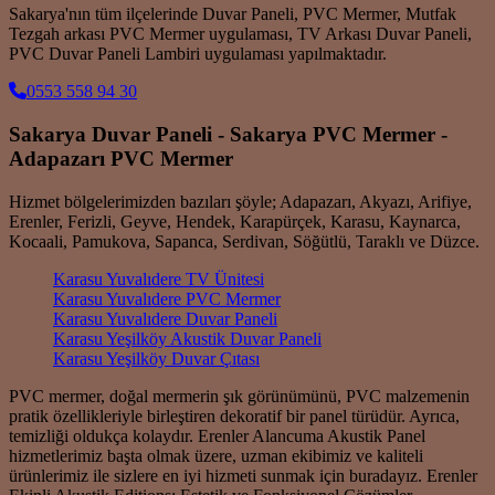
Sakarya'nın tüm ilçelerinde Duvar Paneli, PVC Mermer, Mutfak
Tezgah arkası PVC Mermer uygulaması, TV Arkası Duvar Paneli,
PVC Duvar Paneli Lambiri uygulaması yapılmaktadır.
0553 558 94 30
Sakarya Duvar Paneli - Sakarya PVC Mermer -
Adapazarı PVC Mermer
Hizmet bölgelerimizden bazıları şöyle; Adapazarı, Akyazı, Arifiye,
Erenler, Ferizli, Geyve, Hendek, Karapürçek, Karasu, Kaynarca,
Kocaali, Pamukova, Sapanca, Serdivan, Söğütlü, Taraklı ve Düzce.
Karasu Yuvalıdere TV Ünitesi
Karasu Yuvalıdere PVC Mermer
Karasu Yuvalıdere Duvar Paneli
Karasu Yeşilköy Akustik Duvar Paneli
Karasu Yeşilköy Duvar Çıtası
PVC mermer, doğal mermerin şık görünümünü, PVC malzemenin
pratik özellikleriyle birleştiren dekoratif bir panel türüdür. Ayrıca,
temizliği oldukça kolaydır. Erenler Alancuma Akustik Panel
hizmetlerimiz başta olmak üzere, uzman ekibimiz ve kaliteli
ürünlerimiz ile sizlere en iyi hizmeti sunmak için buradayız. Erenler