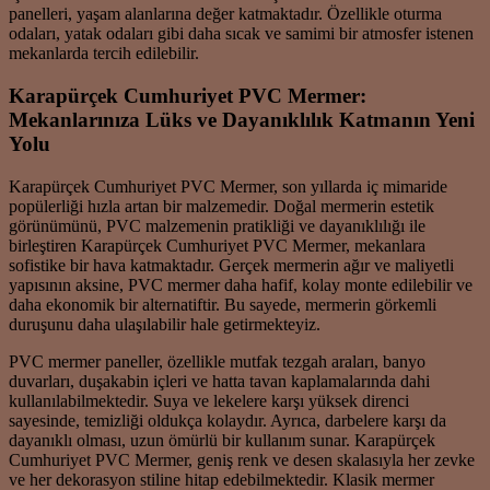
panelleri, yaşam alanlarına değer katmaktadır. Özellikle oturma
odaları, yatak odaları gibi daha sıcak ve samimi bir atmosfer istenen
mekanlarda tercih edilebilir.
Karapürçek Cumhuriyet PVC Mermer:
Mekanlarınıza Lüks ve Dayanıklılık Katmanın Yeni
Yolu
Karapürçek Cumhuriyet PVC Mermer, son yıllarda iç mimaride
popülerliği hızla artan bir malzemedir. Doğal mermerin estetik
görünümünü, PVC malzemenin pratikliği ve dayanıklılığı ile
birleştiren Karapürçek Cumhuriyet PVC Mermer, mekanlara
sofistike bir hava katmaktadır. Gerçek mermerin ağır ve maliyetli
yapısının aksine, PVC mermer daha hafif, kolay monte edilebilir ve
daha ekonomik bir alternatiftir. Bu sayede, mermerin görkemli
duruşunu daha ulaşılabilir hale getirmekteyiz.
PVC mermer paneller, özellikle mutfak tezgah araları, banyo
duvarları, duşakabin içleri ve hatta tavan kaplamalarında dahi
kullanılabilmektedir. Suya ve lekelere karşı yüksek direnci
sayesinde, temizliği oldukça kolaydır. Ayrıca, darbelere karşı da
dayanıklı olması, uzun ömürlü bir kullanım sunar. Karapürçek
Cumhuriyet PVC Mermer, geniş renk ve desen skalasıyla her zevke
ve her dekorasyon stiline hitap edebilmektedir. Klasik mermer