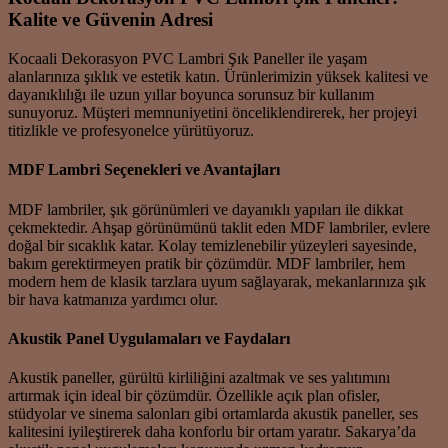
Kalite ve Güvenin Adresi
Kocaali Dekorasyon PVC Lambri Şık Paneller ile yaşam
alanlarınıza şıklık ve estetik katın. Ürünlerimizin yüksek kalitesi ve
dayanıklılığı ile uzun yıllar boyunca sorunsuz bir kullanım
sunuyoruz. Müşteri memnuniyetini önceliklendirerek, her projeyi
titizlikle ve profesyonelce yürütüyoruz.
MDF Lambri Seçenekleri ve Avantajları
MDF lambriler, şık görünümleri ve dayanıklı yapıları ile dikkat
çekmektedir. Ahşap görünümünü taklit eden MDF lambriler, evlere
doğal bir sıcaklık katar. Kolay temizlenebilir yüzeyleri sayesinde,
bakım gerektirmeyen pratik bir çözümdür. MDF lambriler, hem
modern hem de klasik tarzlara uyum sağlayarak, mekanlarınıza şık
bir hava katmanıza yardımcı olur.
Akustik Panel Uygulamaları ve Faydaları
Akustik paneller, gürültü kirliliğini azaltmak ve ses yalıtımını
artırmak için ideal bir çözümdür. Özellikle açık plan ofisler,
stüdyolar ve sinema salonları gibi ortamlarda akustik paneller, ses
kalitesini iyileştirerek daha konforlu bir ortam yaratır. Sakarya’da