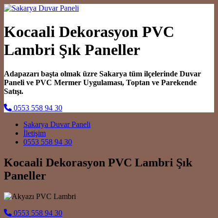
Kocaali Dekorasyon PVC
Lambri Şık Paneller
Adapazarı başta olmak üzre Sakarya tüm ilçelerinde Duvar
Paneli ve PVC Mermer Uygulaması, Toptan ve Parekende
Satışı.
0553 558 94 30
Main Navigation
Sakarya Duvar Paneli
İletişim
0553 558 94 30
Kocaali Dekorasyon PVC Lambri Şık
Paneller
0553 558 94 30