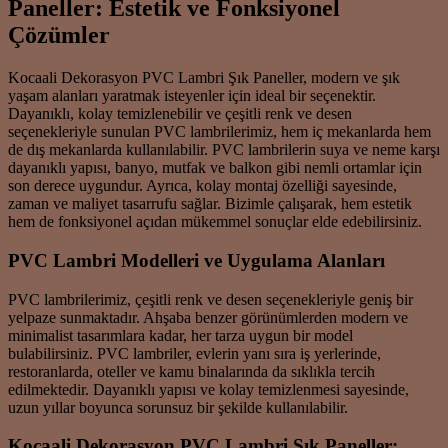
Paneller: Estetik ve Fonksiyonel
Çözümler
Kocaali Dekorasyon PVC Lambri Şık Paneller, modern ve şık
yaşam alanları yaratmak isteyenler için ideal bir seçenektir.
Dayanıklı, kolay temizlenebilir ve çeşitli renk ve desen
seçenekleriyle sunulan PVC lambrilerimiz, hem iç mekanlarda hem
de dış mekanlarda kullanılabilir. PVC lambrilerin suya ve neme karşı
dayanıklı yapısı, banyo, mutfak ve balkon gibi nemli ortamlar için
son derece uygundur. Ayrıca, kolay montaj özelliği sayesinde,
zaman ve maliyet tasarrufu sağlar. Bizimle çalışarak, hem estetik
hem de fonksiyonel açıdan mükemmel sonuçlar elde edebilirsiniz.
PVC Lambri Modelleri ve Uygulama Alanları
PVC lambrilerimiz, çeşitli renk ve desen seçenekleriyle geniş bir
yelpaze sunmaktadır. Ahşaba benzer görünümlerden modern ve
minimalist tasarımlara kadar, her tarza uygun bir model
bulabilirsiniz. PVC lambriler, evlerin yanı sıra iş yerlerinde,
restoranlarda, oteller ve kamu binalarında da sıklıkla tercih
edilmektedir. Dayanıklı yapısı ve kolay temizlenmesi sayesinde,
uzun yıllar boyunca sorunsuz bir şekilde kullanılabilir.
Kocaali Dekorasyon PVC Lambri Şık Paneller: