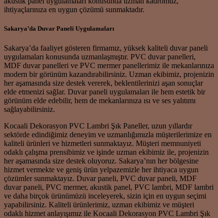
akustik panel uygulamaları konusunda uzman kadromuz,
ihtiyaçlarınıza en uygun çözümü sunmaktadır.
Sakarya’da Duvar Paneli Uygulamaları
Sakarya’da faaliyet gösteren firmamız, yüksek kaliteli duvar paneli
uygulamaları konusunda uzmanlaşmıştır. PVC duvar panelleri,
MDF duvar panelleri ve PVC mermer panellerimiz ile mekanlarınıza
modern bir görünüm kazandırabilirsiniz. Uzman ekibimiz, projenizin
her aşamasında size destek vererek, beklentilerinizi aşan sonuçlar
elde etmenizi sağlar. Duvar paneli uygulamaları ile hem estetik bir
görünüm elde edebilir, hem de mekanlarınıza ısı ve ses yalıtımı
sağlayabilirsiniz.
Kocaali Dekorasyon PVC Lambri Şık Paneller, uzun yıllardır
sektörde edindiğimiz deneyim ve uzmanlığımızla müşterilerimize en
kaliteli ürünleri ve hizmetleri sunmaktayız. Müşteri memnuniyeti
odaklı çalışma prensibimiz ve işinde uzman ekibimiz ile, projenizin
her aşamasında size destek oluyoruz. Sakarya’nın her bölgesine
hizmet vermekte ve geniş ürün yelpazemizle her ihtiyaca uygun
çözümler sunmaktayız. Duvar paneli, PVC duvar paneli, MDF
duvar paneli, PVC mermer, akustik panel, PVC lambri, MDF lambri
ve daha birçok ürünümüzü inceleyerek, sizin için en uygun seçimi
yapabilirsiniz. Kaliteli ürünlerimiz, uzman ekibimiz ve müşteri
odaklı hizmet anlayışımız ile Kocaali Dekorasyon PVC Lambri Şık