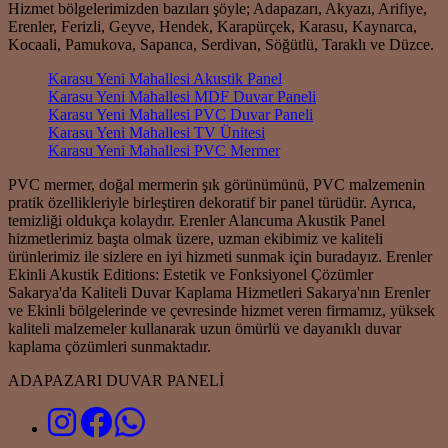
Hizmet bölgelerimizden bazıları şöyle; Adapazarı, Akyazı, Arifiye,
Erenler, Ferizli, Geyve, Hendek, Karapürçek, Karasu, Kaynarca,
Kocaali, Pamukova, Sapanca, Serdivan, Söğütlü, Taraklı ve Düzce.
Karasu Yeni Mahallesi Akustik Panel
Karasu Yeni Mahallesi MDF Duvar Paneli
Karasu Yeni Mahallesi PVC Duvar Paneli
Karasu Yeni Mahallesi TV Ünitesi
Karasu Yeni Mahallesi PVC Mermer
PVC mermer, doğal mermerin şık görünümünü, PVC malzemenin
pratik özellikleriyle birleştiren dekoratif bir panel türüdür. Ayrıca,
temizliği oldukça kolaydır. Erenler Alancuma Akustik Panel
hizmetlerimiz başta olmak üzere, uzman ekibimiz ve kaliteli
ürünlerimiz ile sizlere en iyi hizmeti sunmak için buradayız. Erenler
Ekinli Akustik Editions: Estetik ve Fonksiyonel Çözümler
Sakarya'da Kaliteli Duvar Kaplama Hizmetleri Sakarya'nın Erenler
ve Ekinli bölgelerinde ve çevresinde hizmet veren firmamız, yüksek
kaliteli malzemeler kullanarak uzun ömürlü ve dayanıklı duvar
kaplama çözümleri sunmaktadır.
ADAPAZARI DUVAR PANELİ