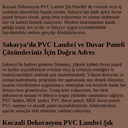
Kocaali Dekorasyon PVC Lambri Şık Paneller ile evinizin veya iş
yerinizin atmosferini baştan yaratın. Sakarya’nın önde gelen duvar
paneli firması olarak, geniş ürün yelpazemiz ve uzman ekibimizle
size en kaliteli hizmeti sunuyoruz. Modern tasarımlardan klasik
şıklığa kadar, her zevke ve bütçeye uygun çözümlerimizle
hayalinizdeki mekanı gerçeğe dönüştürüyoruz.
Sakarya’da PVC Lambri ve Duvar Paneli
Çözümleriniz İçin Doğru Adres
Sakarya’da faaliyet gösteren firmamız, yüksek kaliteli duvar paneli
ve lambri seçenekleriyle evinizin veya iş yerinizin estetiğini ve
fonksiyonelliğini artırmak için hizmetinizdedir. Yılların deneyimi ve
uzman kadromuzla, projenizin her aşamasında size destek oluyoruz;
tasarım önerilerinden uygulamaya, montajdan son kontrole kadar her
detaya özen gösteriyoruz. Geniş ürün yelpazemiz, her türlü
dekorasyon tarzına ve ihtiyaca uygun çözümler sunmamızı sağlıyor.
PVC lambri, MDF lambri, PVC duvar paneli, MDF duvar paneli,
PVC mermer ve akustik panel seçeneklerimizle, beklentilerinizi
aşacak sonuçlar elde etmenize yardımcı oluyoruz.
Kocaali Dekorasyon PVC Lambri Şık