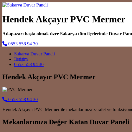
Hendek Akçayır PVC Mermer
Adapazarı başta olmak üzre Sakarya tüm ilçelerinde Duvar Pan
0553 558 94 30
Main Navigation
Sakarya Duvar Paneli
İletişim
0553 558 94 30
Hendek Akçayır PVC Mermer
0553 558 94 30
Hendek Akçayır PVC Mermer ile mekanlarınıza zarafet ve fonksiyonellik
Mekanlarınıza Değer Katan Duvar Paneli