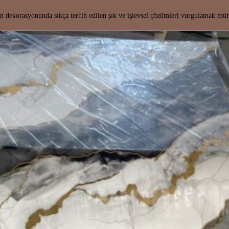
nın dekorasyonunda sıkça tercih edilen şık ve işlevsel çözümleri vurgulamak 