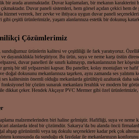
bir arada aranmaktadır. Duvar kaplamaları, bir mekanın karakterini be
 çıkmaktadır. Duvar paneli sistemleri, hem görsel açıdan çekici hem de
da hizmet vererek, her zevke ve ihtiyaca uygun duvar paneli seçenekler
bi çeşitli ürünlerimizle, yaşam alanlarınıza estetik bir dokunuş katark
ilikçi Çözümlerimiz
ak, sunduğumuz ürünlerin kalitesi ve çeşitliliği ile fark yaratıyoruz.
 dayanıklılıkla birleştiriyor. Bu ürün, suya ve neme karşı üstün direnc
lpazesi, duvar panelleri ile sınırlı kalmayıp, mekanlarınızın her köşe
 geniş bir stil yelpazesini kapsar. Bu paneller, kolay montajları ve ha
nı ve doğal dokusunu mekanlarınıza taşırken, aynı zamanda ses yalıtımı
 gibi ses kalitesinin önemli olduğu mekanlarda gürültüyü azaltarak daha 
e fonksiyonel bir çözüm sunarak mekanlara ferahlık ve modern bir gör
ile dikkat çeker. Hendek Akçayır PVC Mermer gibi özel ürünlerimizle, 
er
lama malzemelerinden biri haline gelmiştir. Hafifliği, suya ve neme kar
ari alanlarda ideal bir çözümdür. Sakarya’da bu alanda öncü firmalardan
l ahşap görünümlü veya taş dokulu seçeneklere kadar pek çok alternati
yalıtımı konusunda da sunduğu ek faydalar ile mekanlarınızın konforunu ar