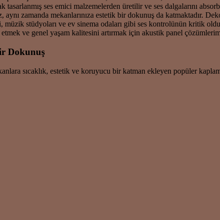
arak tasarlanmış ses emici malzemelerden üretilir ve ses dalgalarını abso
z, aynı zamanda mekanlarınıza estetik bir dokunuş da katmaktadır. Dekor
ri, müzik stüdyoları ve ev sinema odaları gibi ses kontrolünün kritik ol
etmek ve genel yaşam kalitesini artırmak için akustik panel çözümlerim
ir Dokunuş
anlara sıcaklık, estetik ve koruyucu bir katman ekleyen popüler kapla