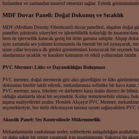
hızlandırır ve zamandan tasarruf etmenizi sağlar. Estetik görünümünün 
MDF Duvar Paneli: Doğal Dokunuş ve Sıcaklık
MDF (Medium Density Fibreboard) duvar panelleri, ahşabın doğal güzel
paneller, pürüzsüz yüzeyleri ve işlenebilirlik kolaylığı ile tasarımcı
hem de işlevsellik katacak geniş bir ürün gamına sahiptir. Ahşap doku
aynı zamanda ses yalıtımı konusunda da önemli bir rol oynayarak, meka
uzun yıllar boyunca ilk günkü görünümünü koruyacak bir seçenek haline
alanlarınıza sıcaklık ve karakter katmanın en etkili yollarından biridir.
PVC Mermer: Lüks ve Dayanıklılığın Buluşması
PVC mermer, doğal mermerin göz alıcı güzelliğini ve lüks görünümünü
dokusunu birebir taklit ederek, mekanlarınıza sofistike bir hava katar
PVC mermer, suya, lekelere ve darbelere karşı üstün direnci ile bilini
olduğu alanlarda ideal bir seçenektir. Kolay temizlenebilir olması, bak
taşıma maliyetlerini azaltır. Hendek Akçayır PVC Mermer, mekanlarını
seçenekleriyle, her türlü dekorasyon tarzına uyum sağlayabilen PVC me
Akustik Panel: Ses Kontrolünde Mükemmellik
Mekanlarınızda yankılanan sesler, sohbetlerin anlaşılırlığını azaltabilir
ve daha sakin bir ortam yaratmak için tasarlanmıştır. Sakarya’da akus