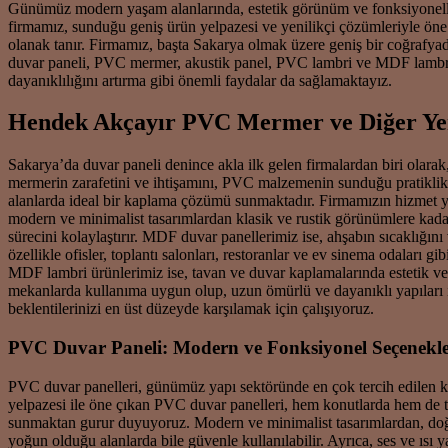
Günümüz modern yaşam alanlarında, estetik görünüm ve fonksiyonellik 
firmamız, sunduğu geniş ürün yelpazesi ve yenilikçi çözümleriyle öne
olanak tanır. Firmamız, başta Sakarya olmak üzere geniş bir coğrafya
duvar paneli, PVC mermer, akustik panel, PVC lambri ve MDF lambri gi
dayanıklılığını artırma gibi önemli faydalar da sağlamaktayız.
Hendek Akçayır PVC Mermer ve Diğer Yen
Sakarya’da duvar paneli denince akla ilk gelen firmalardan biri olar
mermerin zarafetini ve ihtişamını, PVC malzemenin sunduğu pratiklik ve
alanlarda ideal bir kaplama çözümü sunmaktadır. Firmamızın hizmet ye
modern ve minimalist tasarımlardan klasik ve rustik görünümlere kadar
sürecini kolaylaştırır. MDF duvar panellerimiz ise, ahşabın sıcaklığı
özellikle ofisler, toplantı salonları, restoranlar ve ev sinema odaları
MDF lambri ürünlerimiz ise, tavan ve duvar kaplamalarında estetik v
mekanlarda kullanıma uygun olup, uzun ömürlü ve dayanıklı yapıları 
beklentilerinizi en üst düzeyde karşılamak için çalışıyoruz.
PVC Duvar Paneli: Modern ve Fonksiyonel Seçenekl
PVC duvar panelleri, günümüz yapı sektöründe en çok tercih edilen kap
yelpazesi ile öne çıkan PVC duvar panelleri, hem konutlarda hem de tic
sunmaktan gurur duyuyoruz. Modern ve minimalist tasarımlardan, doğa
yoğun olduğu alanlarda bile güvenle kullanılabilir. Ayrıca, ses ve ısı 