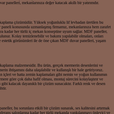
r panelleri, mekanlarınıza değer katacak akıllı bir yatırımdır.
ir kaplama çözümüdür. Yüksek yoğunluklu lif levhadan üretilen bu
duvar paneli konusunda uzmanlaşmış firmamız, mekanlarınıza hem zarafet
lara kadar her türlü iç mekan konseptine uyum sağlar. MDF paneller,
unur. Kolay temizlenebilir ve bakımı yapılabilir olmaları, onları
ve estetik görünümleri ile de öne çıkan MDF duvar panelleri, yaşam
r kaplama malzemesidir. Bu ürün, gerçek mermerin desenlerini ve
 ihtişamını daha ulaşılabilir ve kullanışlı bir hale getiriyoruz.
bin içleri ve hatta zemin kaplamaları gibi nemin ve yoğun kullanımın
rmere göre çok daha hafif olması, montaj sürecini kolaylaştırır ve
gibi kalacak dayanıklı bir çözüm sunacaktır. Farklı renk ve desen
htir.
paneller, bu sorunlara etkili bir çözüm sunarak, ses kalitesini artırmak
onferans salonlarına kadar her türlü mekanda yankılanmayı önleyici ve