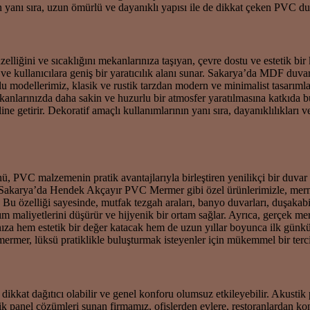
yanı sıra, uzun ömürlü ve dayanıklı yapısı ile de dikkat çeken PVC duva
liğini ve sıcaklığını mekanlarınıza taşıyan, çevre dostu ve estetik b
lara ve kullanıcılara geniş bir yaratıcılık alanı sunar. Sakarya’da MDF 
lu modellerimiz, klasik ve rustik tarzdan modern ve minimalist tasarım
nlarınızda daha sakin ve huzurlu bir atmosfer yaratılmasına katkıda bul
 getirir. Dekoratif amaçlı kullanımlarının yanı sıra, dayanıklılıkları 
, PVC malzemenin pratik avantajlarıyla birleştiren yenilikçi bir duva
. Sakarya’da Hendek Akçayır PVC Mermer gibi özel ürünlerimizle, mermerin
r. Bu özelliği sayesinde, mutfak tezgah araları, banyo duvarları, duşaka
ım maliyetlerini düşürür ve hijyenik bir ortam sağlar. Ayrıca, gerçek me
za hem estetik bir değer katacak hem de uzun yıllar boyunca ilk günkü 
rmer, lüksü pratiklikle buluşturmak isteyenler için mükemmel bir terci
, dikkat dağıtıcı olabilir ve genel konforu olumsuz etkileyebilir. Akustik 
tik panel çözümleri sunan firmamız, ofislerden evlere, restoranlardan k