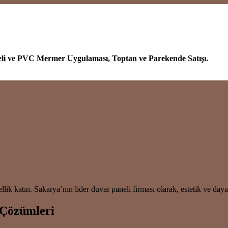
eli ve PVC Mermer Uygulaması, Toptan ve Parekende Satışı.
 katın. Sakarya’nın lider duvar paneli firması olarak, estetik ve dayan
 Çözümleri