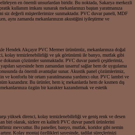
lirleyen en önemli unsurlardan biridir. Bu noktada, Sakarya merkezli
 pratik kullanım imkanı sunarak mekanlarınızı baştan yaratmanıza
ini siz değerli müşterilerimize sunmaktadır. PVC duvar paneli, MDF
en, aynı zamanda mekanlarınızın akustiğini iyileştirme ve
 Özellikle Hendek Akçayır PVC Mermer ürünümüz, mekanlarınıza doğal
i, kolay temizlenebilirliği ve şık görünümü ile banyo, mutfak gibi
sine dokunan çözümler sunmaktadır. PVC duvar paneli çeşitlerimiz,
fif yapıları sayesinde hem zamandan tasarruf sağlar hem de uygulama
 konusunda da önemli avantajlar sunar. Akustik panel çözümlerimiz,
sakin ve konforlu bir ortam yaratılmasına yardımcı olur. PVC lambri ve
ünüm kazandırır. Bu ürünler, hem iç mekanlarda hem de kısmen dış
mekanlarınıza özgün bir karakter kazandırmak ve estetik
şı yüksek direnci, kolay temizlenebilirliği ve geniş renk ve desen
 biri olarak, sizlere en kaliteli PVC duvar paneli ürünlerini
fimiz mevcuttur. Bu paneller, banyo, mutfak, koridor gibi nemin
tırır. Kolay montaj özellikleri sayesinde, tadilat süreçlerinizi