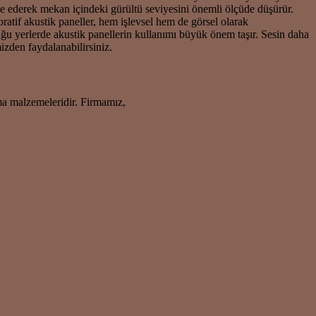
rbe ederek mekan içindeki gürültü seviyesini önemli ölçüde düşürür.
atif akustik paneller, hem işlevsel hem de görsel olarak
duğu yerlerde akustik panellerin kullanımı büyük önem taşır. Sesin daha
izden faydalanabilirsiniz.
ma malzemeleridir. Firmamız,