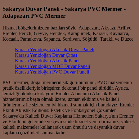
Sakarya Duvar Paneli - Sakarya PVC Mermer -
Adapazarı PVC Mermer
Hizmet bölgelerimizden bazıları şöyle; Adapazarı, Akyazı, Arifiye,
Erenler, Ferizli, Geyve, Hendek, Karapürçek, Karasu, Kaynarca,
Kocaali, Pamukova, Sapanca, Serdivan, Söğütlü, Taraklı ve Düzce.
Karasu Yenidoğan Akustik Duvar Paneli
Karasu Yenidoğan Duvar Çıtası
Karasu Yenidoğan Akustik Panel
Karasu Yenidoğan MDF Duvar Paneli
Karasu Yenidoğan PVC Duvar Paneli
PVC mermer, doğal mermerin şık görünümünü, PVC malzemenin
pratik özellikleriyle birleştiren dekoratif bir panel türüdür. Ayrıca,
temizliği oldukça kolaydır. Erenler Alancuma Akustik Panel
hizmetlerimiz başta olmak üzere, uzman ekibimiz ve kaliteli
ürünlerimiz ile sizlere en iyi hizmeti sunmak için buradayız. Erenler
Ekinli Akustik Editions: Estetik ve Fonksiyonel Çözümler
Sakarya'da Kaliteli Duvar Kaplama Hizmetleri Sakarya'nın Erenler
ve Ekinli bölgelerinde ve çevresinde hizmet veren firmamız, yüksek
kaliteli malzemeler kullanarak uzun ömürlü ve dayanıklı duvar
kaplama çözümleri sunmaktadır.