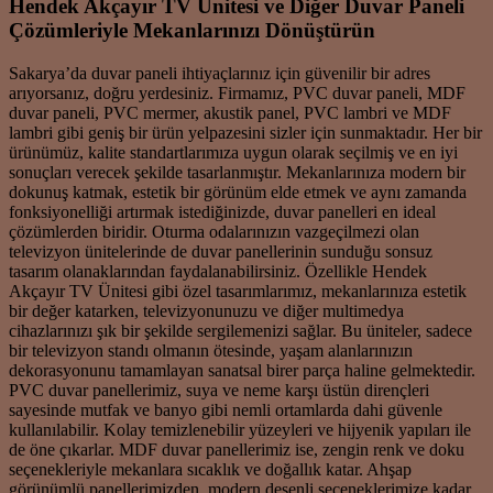
Hendek Akçayır TV Ünitesi ve Diğer Duvar Paneli
Çözümleriyle Mekanlarınızı Dönüştürün
Sakarya’da duvar paneli ihtiyaçlarınız için güvenilir bir adres
arıyorsanız, doğru yerdesiniz. Firmamız, PVC duvar paneli, MDF
duvar paneli, PVC mermer, akustik panel, PVC lambri ve MDF
lambri gibi geniş bir ürün yelpazesini sizler için sunmaktadır. Her bir
ürünümüz, kalite standartlarımıza uygun olarak seçilmiş ve en iyi
sonuçları verecek şekilde tasarlanmıştır. Mekanlarınıza modern bir
dokunuş katmak, estetik bir görünüm elde etmek ve aynı zamanda
fonksiyonelliği artırmak istediğinizde, duvar panelleri en ideal
çözümlerden biridir. Oturma odalarınızın vazgeçilmezi olan
televizyon ünitelerinde de duvar panellerinin sunduğu sonsuz
tasarım olanaklarından faydalanabilirsiniz. Özellikle Hendek
Akçayır TV Ünitesi gibi özel tasarımlarımız, mekanlarınıza estetik
bir değer katarken, televizyonunuzu ve diğer multimedya
cihazlarınızı şık bir şekilde sergilemenizi sağlar. Bu üniteler, sadece
bir televizyon standı olmanın ötesinde, yaşam alanlarınızın
dekorasyonunu tamamlayan sanatsal birer parça haline gelmektedir.
PVC duvar panellerimiz, suya ve neme karşı üstün dirençleri
sayesinde mutfak ve banyo gibi nemli ortamlarda dahi güvenle
kullanılabilir. Kolay temizlenebilir yüzeyleri ve hijyenik yapıları ile
de öne çıkarlar. MDF duvar panellerimiz ise, zengin renk ve doku
seçenekleriyle mekanlara sıcaklık ve doğallık katar. Ahşap
görünümlü panellerimizden, modern desenli seçeneklerimize kadar