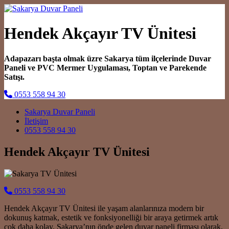
Hendek Akçayır TV Ünitesi
Adapazarı başta olmak üzre Sakarya tüm ilçelerinde Duvar
Paneli ve PVC Mermer Uygulaması, Toptan ve Parekende
Satışı.
0553 558 94 30
Main Navigation
Sakarya Duvar Paneli
İletişim
0553 558 94 30
Hendek Akçayır TV Ünitesi
0553 558 94 30
Hendek Akçayır TV Ünitesi ile yaşam alanlarınıza modern bir
dokunuş katmak, estetik ve fonksiyonelliği bir araya getirmek artık
çok daha kolay. Sakarya’nın önde gelen duvar paneli firması olarak,