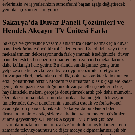
evlerinizin ve iş yerlerinizin atmosferini baştan aşağı değiştirecek
yenilikçi çözümler sunuyoruz.
Sakarya’da Duvar Paneli Çözümleri ve
Hendek Akçayır TV Ünitesi Farkı
Sakarya ve çevresinde yaşam alanlarınıza değer katmak için duvar
paneli sektöründe öncü bir rol üstleniyoruz. Evlerinizin veya ticari
mekanlarınızın dekorasyonunda fark yaratmak istediğinizde, duvar
panelleri estetik bir çözüm sunarken aynı zamanda mekanlarınızı
daha kullanışlı hale getirir. Bu alanda sunduğumuz geniş ürün
yelpazesi ile her zevke ve ihtiyaca uygun çözümler üretiyoruz.
Duvar panelleri, mekanlara derinlik, doku ve karakter katmanın en
etkili yollarından biridir. Modern tasarımlardan klasik çizgilere kadar
geniş bir yelpazede sunduğumuz duvar paneli seçeneklerimizle,
hayalinizdeki mekanı gerçeğe dönüştürmek artık çok daha mümkün.
Özellikle oturma odalarının odak noktası haline gelen televizyon
ünitelerinde, duvar panellerinin sunduğu estetik ve fonksiyonel
avantajlar ön plana çıkmaktadır. Sakarya’da bu alanda lider
firmalardan biri olarak, sizlere en kaliteli ve en modern çözümleri
sunma gayesindeyiz. Hendek Akçayır TV Ünitesi gibi özel
tasarımlarımızla, mekanlarınıza özgün bir dokunuş katarken, aynı
zamanda televizyonunuzu ve diğer medya ekipmanlarınızı şık bir