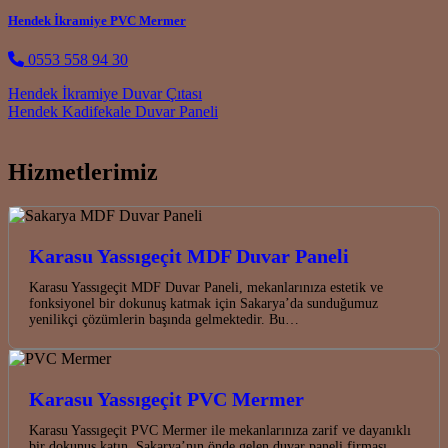
Hendek İkramiye PVC Mermer
0553 558 94 30
Post navigation
Hendek İkramiye Duvar Çıtası
Hendek Kadifekale Duvar Paneli
Hizmetlerimiz
Karasu Yassıgeçit MDF Duvar Paneli
Karasu Yassıgeçit MDF Duvar Paneli, mekanlarınıza estetik ve
fonksiyonel bir dokunuş katmak için Sakarya’da sunduğumuz
yenilikçi çözümlerin başında gelmektedir. Bu…
Karasu Yassıgeçit PVC Mermer
Karasu Yassıgeçit PVC Mermer ile mekanlarınıza zarif ve dayanıklı
bir dokunuş katın. Sakarya’nın önde gelen duvar paneli firması