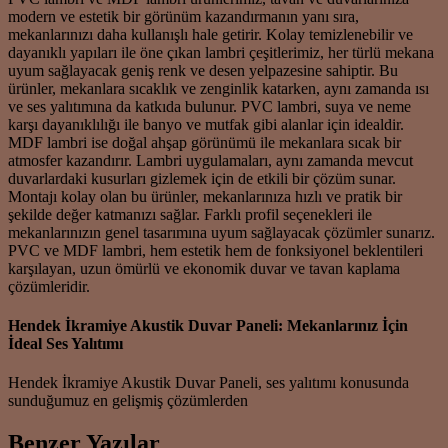
modern ve estetik bir görünüm kazandırmanın yanı sıra,
mekanlarınızı daha kullanışlı hale getirir. Kolay temizlenebilir ve
dayanıklı yapıları ile öne çıkan lambri çeşitlerimiz, her türlü mekana
uyum sağlayacak geniş renk ve desen yelpazesine sahiptir. Bu
ürünler, mekanlara sıcaklık ve zenginlik katarken, aynı zamanda ısı
ve ses yalıtımına da katkıda bulunur. PVC lambri, suya ve neme
karşı dayanıklılığı ile banyo ve mutfak gibi alanlar için idealdir.
MDF lambri ise doğal ahşap görünümü ile mekanlara sıcak bir
atmosfer kazandırır. Lambri uygulamaları, aynı zamanda mevcut
duvarlardaki kusurları gizlemek için de etkili bir çözüm sunar.
Montajı kolay olan bu ürünler, mekanlarınıza hızlı ve pratik bir
şekilde değer katmanızı sağlar. Farklı profil seçenekleri ile
mekanlarınızın genel tasarımına uyum sağlayacak çözümler sunarız.
PVC ve MDF lambri, hem estetik hem de fonksiyonel beklentileri
karşılayan, uzun ömürlü ve ekonomik duvar ve tavan kaplama
çözümleridir.
Hendek İkramiye Akustik Duvar Paneli: Mekanlarınız İçin
İdeal Ses Yalıtımı
Hendek İkramiye Akustik Duvar Paneli, ses yalıtımı konusunda
sunduğumuz en gelişmiş çözümlerden
Benzer Yazılar