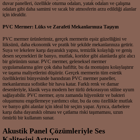
duvar panelleri, özellikle oturma odaları, yatak odaları ve çalışma
odaları gibi daha samimi ve sıcak bir atmosferin arzu edildiği alanlar
için idealdir.
PVC Mermer: Lüks ve Zarafeti Mekanlarınıza Taşıyın
PVC mermer ürünlerimiz, gerçek mermerin eşsiz güzelliğini ve
lüksünü, daha ekonomik ve pratik bir şekilde mekanlarınıza getirir.
Suya ve lekelere karşı dayanıklı yapısı, temizlik kolaylığı ve geniş
desen seçenekleri ile banyo, mutfak, koridor gibi alanlarda göz alıcı
bir görünüm sunar. PVC mermer, geleneksel mermer
uygulamalarına göre çok daha hafiftir, bu da montajını kolaylaştırır
ve taşıma maliyetlerini düşürür. Gerçek mermerin tüm estetik
özelliklerini bünyesinde barındıran PVC mermer paneller,
mekanlarınıza sofistike bir hava katar. Farklı renk ve damar
desenleriyle, klasik veya modern her türlü dekorasyon stiline uyum
sağlayabilir. PVC mermer, aynı zamanda hijyeniktir ve bakteri
oluşumunu engellemeye yardımcı olur, bu da onu özellikle mutfak
ve banyo gibi alanlar için ideal bir seçim yapar. Ayrıca, darbelere
karşı daha dayanıklı olması ve çatlama riski taşımaması, uzun
ömürlü bir kullanım sunar.
Akustik Panel Çözümleriyle Ses
Kalitesini Artırın