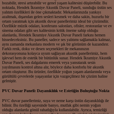
bozabilir, stresi artırabilir ve genel yaşam kalitesini düşürebilir. Bu
noktada, Hendek İkramiye Akustik Duvar Paneli, sunduğu üstün ses
yalıtım özellikleri ile öne çıkmaktadır. Mekanlarınızda yankıyı
azaltmak, dışarıdan gelen sesleri kesmek ve daha sakin, huzurlu bir
ortam yaratmak için akustik duvar panellerimiz ideal bir çözümdür.
Özellikle müzik odaları, konferans salonları, ofisler, restoranlar ve ev
sinema odaları gibi ses kalitesinin kritik öneme sahip olduğu
alanlarda, Hendek İkramiye Akustik Duvar Paneli farkını hemen
hissedeceksiniz. Bu paneller, sadece ses yalıtımı sağlamakla kalmaz,
aynı zamanda mekanlara modern ve şık bir görünüm de kazandırır.
Farklı renk, doku ve desen seçenekleri ile mekanınızın
dekorasyonuna kolayca uyum sağlayan akustik panellerimiz, hem
işlevsel hem de estetik bir bütünlük sunar. Hendek İkramiye Akustik
Duvar Paneli, ses dalgalarını emerek veya yansıtarak sesin
yayılmasını kontrol altına alır, böylece daha konforlu bir akustik
ortam oluşturur. Bu ürünler, özellikle yoğun yaşam alanlarında veya
gürültülü çevrelerde yaşayanlar için vazgeçilmez bir çözüm haline
gelmiştir.
PVC Duvar Paneli: Dayanıklılık ve Estetiğin Buluştuğu Nokta
PVC duvar panellerimiz, suya ve neme karşı üstün dayanıklılığı ile
bilinir. Bu özelliği sayesinde banyo, mutfak gibi nemin yoğun
olduğu alanlarda gönül rahatlığıyla kullanılabilir. Ayrıca, temizliği