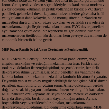
son derece kolaydır ve uzun yıllar boyunca ilk günkü görünümünü
korur. Geniş renk ve desen seçenekleriyle, mekanlarınıza modern ve
şık bir dokunuş katmanın en pratik yollarından biridir. PVC duvar
panelleri, geleneksel duvar kaplama malzemelerine göre daha hafif
ve uygulaması daha kolaydır, bu da montaj sürecini hızlandırır ve
maliyetleri düşürür. Farklı yüzey dokuları ve parlaklık seviyeleri ile
mekanlarınızı kişiselleştirmenize olanak tanır. PVC duvar panelleri,
aynı zamanda çevre dostu bir seçenektir ve geri dönüştürülebilir
malzemelerden üretilebilir. Bu da onları hem çevreye duyarlı hem de
ekonomik bir tercih haline getirir.
MDF Duvar Paneli: Doğal Ahşap Görünümü ve Fonksiyonellik
MDF (Medium Density Fibreboard) duvar panellerimiz, doğal
ahşabın sıcaklığını ve estetiğini mekanlarınıza taşır. Farklı ahşap
tonları ve dokuları ile zenginleştirilmiş seçeneklerimiz, her türlü
dekorasyon stiline uyum sağlar. MDF paneller, ses yalıtımına da
katkıda bulunarak mekanlarınızda daha konforlu bir atmosfer yaratır.
Dayanıklı yapısı ve kolay uygulanabilirliği ile öne çıkan MDF duvar
panelleri, uzun ömürlü bir çözüm sunar. Ahşap dokusunun verdiği
doğal ve sıcak his, yaşam alanlarınıza huzur ve dinginlik katacaktır.
MDF paneller, özel kaplamaları sayesinde çizilmelere ve darbelere
karşı da dirençlidir, bu da onların dayanıklılığını artırır. Ayrıca,
boyanabilir veya verniklenebilir olmaları, mekanlarınızın
dekorasyonunu dilediğiniz gibi değiştirme özgürlüğü sunar. MDF