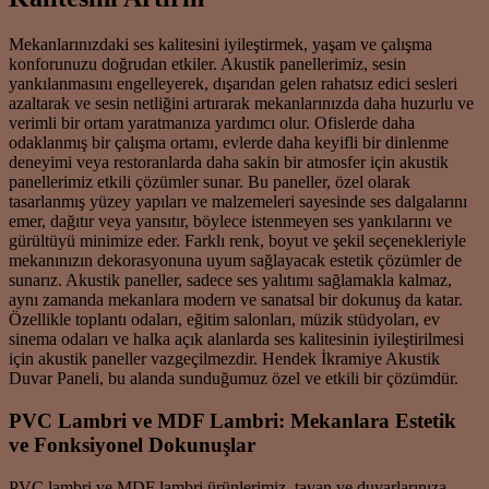
Mekanlarınızdaki ses kalitesini iyileştirmek, yaşam ve çalışma
konforunuzu doğrudan etkiler. Akustik panellerimiz, sesin
yankılanmasını engelleyerek, dışarıdan gelen rahatsız edici sesleri
azaltarak ve sesin netliğini artırarak mekanlarınızda daha huzurlu ve
verimli bir ortam yaratmanıza yardımcı olur. Ofislerde daha
odaklanmış bir çalışma ortamı, evlerde daha keyifli bir dinlenme
deneyimi veya restoranlarda daha sakin bir atmosfer için akustik
panellerimiz etkili çözümler sunar. Bu paneller, özel olarak
tasarlanmış yüzey yapıları ve malzemeleri sayesinde ses dalgalarını
emer, dağıtır veya yansıtır, böylece istenmeyen ses yankılarını ve
gürültüyü minimize eder. Farklı renk, boyut ve şekil seçenekleriyle
mekanınızın dekorasyonuna uyum sağlayacak estetik çözümler de
sunarız. Akustik paneller, sadece ses yalıtımı sağlamakla kalmaz,
aynı zamanda mekanlara modern ve sanatsal bir dokunuş da katar.
Özellikle toplantı odaları, eğitim salonları, müzik stüdyoları, ev
sinema odaları ve halka açık alanlarda ses kalitesinin iyileştirilmesi
için akustik paneller vazgeçilmezdir. Hendek İkramiye Akustik
Duvar Paneli, bu alanda sunduğumuz özel ve etkili bir çözümdür.
PVC Lambri ve MDF Lambri: Mekanlara Estetik
ve Fonksiyonel Dokunuşlar
PVC lambri ve MDF lambri ürünlerimiz, tavan ve duvarlarınıza