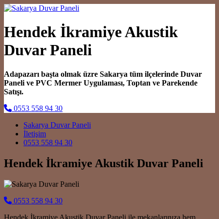
Hendek İkramiye Akustik
Duvar Paneli
Adapazarı başta olmak üzre Sakarya tüm ilçelerinde Duvar
Paneli ve PVC Mermer Uygulaması, Toptan ve Parekende
Satışı.
0553 558 94 30
Main Navigation
Sakarya Duvar Paneli
İletişim
0553 558 94 30
Hendek İkramiye Akustik Duvar Paneli
0553 558 94 30
Hendek İkramiye Akustik Duvar Paneli ile mekanlarınıza hem