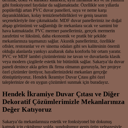
gibi fonksiyonel faydalar da sağlamaktadır. Özellikle son yıllarda
popülerliği artan PVC duvar panelleri, suya ve neme karşı
dayanıklılıkları, kolay temizlenebilirlikleri ve geniş tasarım
seçenekleriyle öne çıkmaktadır. MDF duvar panellerimiz ise doğal
ahşap görünümü ve sağlamlığı ile mekanlara sıcak ve samimi bir
hava katmaktadır. PVC mermer panellerimiz, gerçek mermerin
zarafetini ve lüksünü, daha ekonomik ve pratik bir şekilde
mekanlarınıza taşımanızı sağlar. Akustik panellerimiz, özellikle
ofisler, restoranlar ve ev sinema odaları gibi ses kalitesinin önemli
olduğu alanlarda yankıyı azaltarak daha konforlu bir ortam yaratır.
PVC ve MDF lambri çözümlerimiz ise tavan ve duvarlarda klasik
veya modern çizgilerle estetik bir bütünlük sağlar. Sakarya’da duvar
paneli denince akla gelen ilk firma olmanın gururuyla, her projeye
özel çözümler üretiyor, hayallerinizdeki mekanları gerçeğe
dönüştürüyoruz. Hendek İkramiye Duvar Çıtası gibi özel
taleplerinize de en uygun çözümleri sunmak için buradayız.
Hendek İkramiye Duvar Çıtası ve Diğer
Dekoratif Çözümlerimizle Mekanlarınıza
Değer Katıyoruz
Sakarya’da mekanlarınıza estetik ve fonksiyonel bir dokunuş
katmak için çıktığımız yolda, sunduğumuz geniş ürün yelpazesiyle