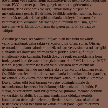
boyanabilir veya kaplanabilir özellikleriyle de dekorasyon özgürlüğü
sunar. PVC mermer paneller, gerçek mermerin görkemini ve
lüksünü, daha ekonomik ve uygulaması kolay bir şekilde
mekanlarınıza getirir. Bu ürünler, özellikle antreler, salonlar, banyo
ve mutfak tezgah arkaları gibi alanlarda etkileyici bir atmosfer
yaratmak için kullanılır. Mermer görünümünün yanı sıra, granit,
traverten ve farklı taş dokularını da içeren geniş bir yelpazeye
sahiptir.
Akustik paneller, ses yalıtımı ihtiyacı olan her türlü mekanda,
yankıyı azaltarak daha sakin ve konforlu bir ortam sunar. Ofisler,
restoranlar, toplantı salonları, müzik odaları ve ev sinema odaları gibi
alanlarda ses kalitesini artırmak ve dışarıdan gelen gürültüyü
engellemek için kullanılır. Farklı doku ve renk seçenekleriyle hem
fonksiyonel hem de estetik bir çözüm sunarlar. PVC lambri ve MDF
lambri seçeneklerimiz ise tavan ve duvarlarda hem estetik bir
görünüm sunar hem de mekanlara ekstra bir koruma katmanı ekler.
Özellikle antreler, koridorlar ve tavanlarda kullanılan lambri paneller,
mekanlara klasik veya modern bir hava katabilir. Hendek İkramiye
Duvar Çıtası gibi özel tasarım ve detay çözümlerimizle de
mekanlarınıza benzersiz bir dokunuş eklemeniz mümkündür. Bu
çıtalar, duvarlarınıza zarif bir çerçeve oluşturarak, mekana derinlik
ve karakter katabilir. Uygulama alanlarımız oldukça geniştir;
konutlardan ticari işletmelere, otellerden restoranlara, okullardan
hastanelere kadar her türlü mekanda duvar paneli çözümlerimizi