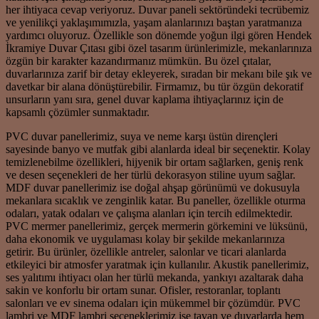
her ihtiyaca cevap veriyoruz. Duvar paneli sektöründeki tecrübemiz
ve yenilikçi yaklaşımımızla, yaşam alanlarınızı baştan yaratmanıza
yardımcı oluyoruz. Özellikle son dönemde yoğun ilgi gören Hendek
İkramiye Duvar Çıtası gibi özel tasarım ürünlerimizle, mekanlarınıza
özgün bir karakter kazandırmanız mümkün. Bu özel çıtalar,
duvarlarınıza zarif bir detay ekleyerek, sıradan bir mekanı bile şık ve
davetkar bir alana dönüştürebilir. Firmamız, bu tür özgün dekoratif
unsurların yanı sıra, genel duvar kaplama ihtiyaçlarınız için de
kapsamlı çözümler sunmaktadır.
PVC duvar panellerimiz, suya ve neme karşı üstün dirençleri
sayesinde banyo ve mutfak gibi alanlarda ideal bir seçenektir. Kolay
temizlenebilme özellikleri, hijyenik bir ortam sağlarken, geniş renk
ve desen seçenekleri de her türlü dekorasyon stiline uyum sağlar.
MDF duvar panellerimiz ise doğal ahşap görünümü ve dokusuyla
mekanlara sıcaklık ve zenginlik katar. Bu paneller, özellikle oturma
odaları, yatak odaları ve çalışma alanları için tercih edilmektedir.
PVC mermer panellerimiz, gerçek mermerin görkemini ve lüksünü,
daha ekonomik ve uygulaması kolay bir şekilde mekanlarınıza
getirir. Bu ürünler, özellikle antreler, salonlar ve ticari alanlarda
etkileyici bir atmosfer yaratmak için kullanılır. Akustik panellerimiz,
ses yalıtımı ihtiyacı olan her türlü mekanda, yankıyı azaltarak daha
sakin ve konforlu bir ortam sunar. Ofisler, restoranlar, toplantı
salonları ve ev sinema odaları için mükemmel bir çözümdür. PVC
lambri ve MDF lambri seçeneklerimiz ise tavan ve duvarlarda hem