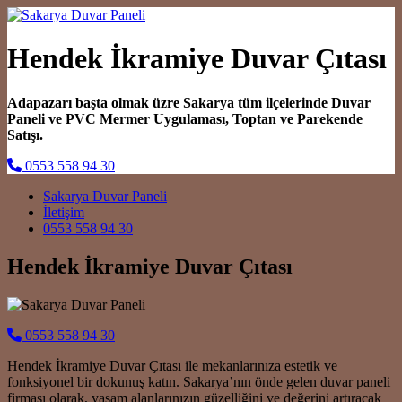
Hendek İkramiye Duvar Çıtası
Adapazarı başta olmak üzre Sakarya tüm ilçelerinde Duvar
Paneli ve PVC Mermer Uygulaması, Toptan ve Parekende
Satışı.
0553 558 94 30
Main Navigation
Sakarya Duvar Paneli
İletişim
0553 558 94 30
Hendek İkramiye Duvar Çıtası
0553 558 94 30
Hendek İkramiye Duvar Çıtası ile mekanlarınıza estetik ve
fonksiyonel bir dokunuş katın. Sakarya’nın önde gelen duvar paneli
firması olarak, yaşam alanlarınızın güzelliğini ve değerini artıracak