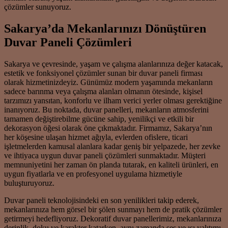
çözümler sunuyoruz.
Sakarya’da Mekanlarınızı Dönüştüren
Duvar Paneli Çözümleri
Sakarya ve çevresinde, yaşam ve çalışma alanlarınıza değer katacak,
estetik ve fonksiyonel çözümler sunan bir duvar paneli firması
olarak hizmetinizdeyiz. Günümüz modern yaşamında mekanların
sadece barınma veya çalışma alanları olmanın ötesinde, kişisel
tarzımızı yansıtan, konforlu ve ilham verici yerler olması gerektiğine
inanıyoruz. Bu noktada, duvar panelleri, mekanların atmosferini
tamamen değiştirebilme gücüne sahip, yenilikçi ve etkili bir
dekorasyon öğesi olarak öne çıkmaktadır. Firmamız, Sakarya’nın
her köşesine ulaşan hizmet ağıyla, evlerden ofislere, ticari
işletmelerden kamusal alanlara kadar geniş bir yelpazede, her zevke
ve ihtiyaca uygun duvar paneli çözümleri sunmaktadır. Müşteri
memnuniyetini her zaman ön planda tutarak, en kaliteli ürünleri, en
uygun fiyatlarla ve en profesyonel uygulama hizmetiyle
buluşturuyoruz.
Duvar paneli teknolojisindeki en son yenilikleri takip ederek,
mekanlarınıza hem görsel bir şölen sunmayı hem de pratik çözümler
getirmeyi hedefliyoruz. Dekoratif duvar panellerimiz, mekanlarınıza
derinlik, doku ve karakter katarken, aynı zamanda ses ve ısı yalıtımı