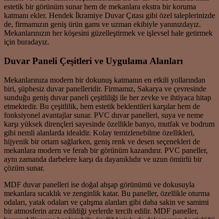
estetik bir görünüm sunar hem de mekanlara ekstra bir koruma
katmanı ekler. Hendek İkramiye Duvar Çıtası gibi özel taleplerinizde
de, firmamızın geniş ürün gamı ve uzman ekibiyle yanınızdayız.
Mekanlarınızın her köşesini güzelleştirmek ve işlevsel hale getirmek
için buradayız.
Duvar Paneli Çeşitleri ve Uygulama Alanları
Mekanlarınıza modern bir dokunuş katmanın en etkili yollarından
biri, şüphesiz duvar panelleridir. Firmamız, Sakarya ve çevresinde
sunduğu geniş duvar paneli çeşitliliği ile her zevke ve ihtiyaca hitap
etmektedir. Bu çeşitlilik, hem estetik beklentileri karşılar hem de
fonksiyonel avantajlar sunar. PVC duvar panelleri, suya ve neme
karşı yüksek dirençleri sayesinde özellikle banyo, mutfak ve bodrum
gibi nemli alanlarda idealdir. Kolay temizlenebilme özellikleri,
hijyenik bir ortam sağlarken, geniş renk ve desen seçenekleri de
mekanlara modern ve ferah bir görünüm kazandırır. PVC paneller,
aynı zamanda darbelere karşı da dayanıklıdır ve uzun ömürlü bir
çözüm sunar.
MDF duvar panelleri ise doğal ahşap görünümü ve dokusuyla
mekanlara sıcaklık ve zenginlik katar. Bu paneller, özellikle oturma
odaları, yatak odaları ve çalışma alanları gibi daha sakin ve samimi
bir atmosferin arzu edildiği yerlerde tercih edilir. MDF paneller,