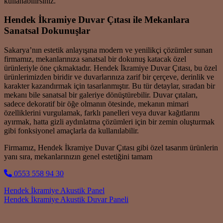
kullanabilirsiniz.
Hendek İkramiye Duvar Çıtası ile Mekanlara
Sanatsal Dokunuşlar
Sakarya’nın estetik anlayışına modern ve yenilikçi çözümler sunan
firmamız, mekanlarınıza sanatsal bir dokunuş katacak özel
ürünleriyle öne çıkmaktadır. Hendek İkramiye Duvar Çıtası, bu özel
ürünlerimizden biridir ve duvarlarınıza zarif bir çerçeve, derinlik ve
karakter kazandırmak için tasarlanmıştır. Bu tür detaylar, sıradan bir
mekanı bile sanatsal bir galeriye dönüştürebilir. Duvar çıtaları,
sadece dekoratif bir öğe olmanın ötesinde, mekanın mimari
özelliklerini vurgulamak, farklı panelleri veya duvar kağıtlarını
ayırmak, hatta gizli aydınlatma çözümleri için bir zemin oluşturmak
gibi fonksiyonel amaçlarla da kullanılabilir.
Firmamız, Hendek İkramiye Duvar Çıtası gibi özel tasarım ürünlerin
yanı sıra, mekanlarınızın genel estetiğini tamam
0553 558 94 30
Post navigation
Hendek İkramiye Akustik Panel
Hendek İkramiye Akustik Duvar Paneli