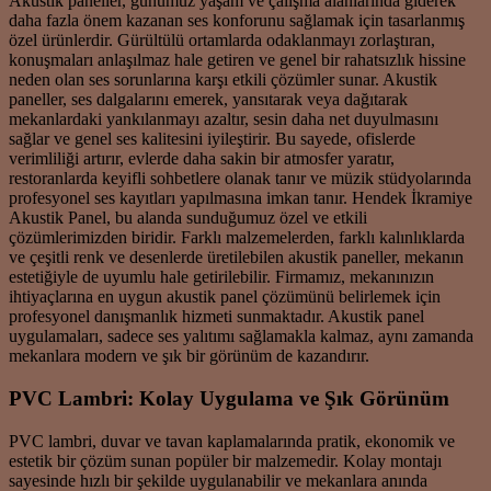
Akustik paneller, günümüz yaşam ve çalışma alanlarında giderek
daha fazla önem kazanan ses konforunu sağlamak için tasarlanmış
özel ürünlerdir. Gürültülü ortamlarda odaklanmayı zorlaştıran,
konuşmaları anlaşılmaz hale getiren ve genel bir rahatsızlık hissine
neden olan ses sorunlarına karşı etkili çözümler sunar. Akustik
paneller, ses dalgalarını emerek, yansıtarak veya dağıtarak
mekanlardaki yankılanmayı azaltır, sesin daha net duyulmasını
sağlar ve genel ses kalitesini iyileştirir. Bu sayede, ofislerde
verimliliği artırır, evlerde daha sakin bir atmosfer yaratır,
restoranlarda keyifli sohbetlere olanak tanır ve müzik stüdyolarında
profesyonel ses kayıtları yapılmasına imkan tanır. Hendek İkramiye
Akustik Panel, bu alanda sunduğumuz özel ve etkili
çözümlerimizden biridir. Farklı malzemelerden, farklı kalınlıklarda
ve çeşitli renk ve desenlerde üretilebilen akustik paneller, mekanın
estetiğiyle de uyumlu hale getirilebilir. Firmamız, mekanınızın
ihtiyaçlarına en uygun akustik panel çözümünü belirlemek için
profesyonel danışmanlık hizmeti sunmaktadır. Akustik panel
uygulamaları, sadece ses yalıtımı sağlamakla kalmaz, aynı zamanda
mekanlara modern ve şık bir görünüm de kazandırır.
PVC Lambri: Kolay Uygulama ve Şık Görünüm
PVC lambri, duvar ve tavan kaplamalarında pratik, ekonomik ve
estetik bir çözüm sunan popüler bir malzemedir. Kolay montajı
sayesinde hızlı bir şekilde uygulanabilir ve mekanlara anında