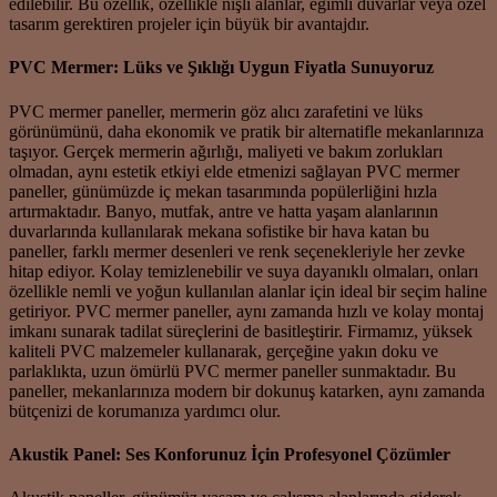
edilebilir. Bu özellik, özellikle nişli alanlar, eğimli duvarlar veya özel
tasarım gerektiren projeler için büyük bir avantajdır.
PVC Mermer: Lüks ve Şıklığı Uygun Fiyatla Sunuyoruz
PVC mermer paneller, mermerin göz alıcı zarafetini ve lüks
görünümünü, daha ekonomik ve pratik bir alternatifle mekanlarınıza
taşıyor. Gerçek mermerin ağırlığı, maliyeti ve bakım zorlukları
olmadan, aynı estetik etkiyi elde etmenizi sağlayan PVC mermer
paneller, günümüzde iç mekan tasarımında popülerliğini hızla
artırmaktadır. Banyo, mutfak, antre ve hatta yaşam alanlarının
duvarlarında kullanılarak mekana sofistike bir hava katan bu
paneller, farklı mermer desenleri ve renk seçenekleriyle her zevke
hitap ediyor. Kolay temizlenebilir ve suya dayanıklı olmaları, onları
özellikle nemli ve yoğun kullanılan alanlar için ideal bir seçim haline
getiriyor. PVC mermer paneller, aynı zamanda hızlı ve kolay montaj
imkanı sunarak tadilat süreçlerini de basitleştirir. Firmamız, yüksek
kaliteli PVC malzemeler kullanarak, gerçeğine yakın doku ve
parlaklıkta, uzun ömürlü PVC mermer paneller sunmaktadır. Bu
paneller, mekanlarınıza modern bir dokunuş katarken, aynı zamanda
bütçenizi de korumanıza yardımcı olur.
Akustik Panel: Ses Konforunuz İçin Profesyonel Çözümler