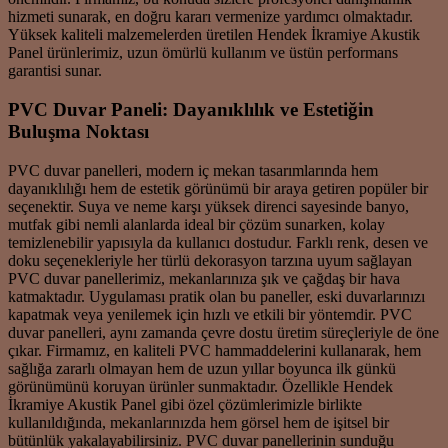
hizmeti sunarak, en doğru kararı vermenize yardımcı olmaktadır.
Yüksek kaliteli malzemelerden üretilen Hendek İkramiye Akustik
Panel ürünlerimiz, uzun ömürlü kullanım ve üstün performans
garantisi sunar.
PVC Duvar Paneli: Dayanıklılık ve Estetiğin
Buluşma Noktası
PVC duvar panelleri, modern iç mekan tasarımlarında hem
dayanıklılığı hem de estetik görünümü bir araya getiren popüler bir
seçenektir. Suya ve neme karşı yüksek direnci sayesinde banyo,
mutfak gibi nemli alanlarda ideal bir çözüm sunarken, kolay
temizlenebilir yapısıyla da kullanıcı dostudur. Farklı renk, desen ve
doku seçenekleriyle her türlü dekorasyon tarzına uyum sağlayan
PVC duvar panellerimiz, mekanlarınıza şık ve çağdaş bir hava
katmaktadır. Uygulaması pratik olan bu paneller, eski duvarlarınızı
kapatmak veya yenilemek için hızlı ve etkili bir yöntemdir. PVC
duvar panelleri, aynı zamanda çevre dostu üretim süreçleriyle de öne
çıkar. Firmamız, en kaliteli PVC hammaddelerini kullanarak, hem
sağlığa zararlı olmayan hem de uzun yıllar boyunca ilk günkü
görünümünü koruyan ürünler sunmaktadır. Özellikle Hendek
İkramiye Akustik Panel gibi özel çözümlerimizle birlikte
kullanıldığında, mekanlarınızda hem görsel hem de işitsel bir
bütünlük yakalayabilirsiniz. PVC duvar panellerinin sunduğu