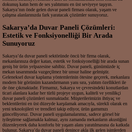
dokunuş katın hem de ses yalıtımını en üst seviyeye taşıyın.
Sakarya’nın önde gelen duvar paneli firması olarak, yaşam ve
çalışma alanlarınızda fark yaratacak çözümler sunuyoruz.
Sakarya’da Duvar Paneli Çözümleri:
Estetik ve Fonksiyonelliği Bir Arada
Sunuyoruz
Sakarya’da duvar paneli sektöründe öncü bir firma olarak,
mekanlarınıza değer katan, estetik ve fonksiyonelliği bir arada sunan
geniş bir ürün yelpazesine sahibiz. Duvar paneli, günümüzde iç
mekan tasarımında vazgeçilmez bir unsur haline gelmiştir.
Geleneksel duvar kaplama yöntemlerinin ötesine geçerek, mekanlara
modern bir görünüm kazandırmanın yanı sıra, yalıtım özellikleri ile
de öne çıkmaktadır. Firmamız, Sakarya ve çevresindeki konutlardan
ticari alanlara kadar her türlü projeye uygun, kaliteli ve yenilikçi
duvar paneli çözümleri sunmaktadır. Müşterilerimizin ihtiyaç ve
beklentilerini en üst düzeyde karşılamak amacıyla, sürekli olarak en
yeni teknolojileri ve trendleri takip ediyor, ürün gamımızı
güncelliyoruz. Duvar paneli uygulamalarımız, sadece görsel bir
iyileştirme sağlamakla kalmaz, aynı zamanda mekanların akustiğini
düzenleyerek daha konforlu bir yaşam alanı yaratılmasına da katkıda
bulunur. Sakarya’da duvar paneli denince akla ilk gelen isimlerden