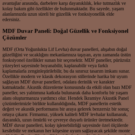
avantajlar arasında, darbelere karşı dayanıklılık, leke tutmazlık ve
kolay bakım gibi özellikler de bulunmaktadır. Bu sayede, yaşam
alanlarınızda uzun süreli bir güzellik ve fonksiyonellik elde
edersiniz.
MDF Duvar Paneli: Doğal Güzellik ve Fonksiyonel
Çözümler
MDF (Orta Yoğunlukta Lif Levha) duvar panelleri, ahşabın doğal
güzelliğini ve sıcaklığını mekanlarınıza taşıyan, aynı zamanda üstün
fonksiyonel özellikler sunan bir seçenektir. MDF paneller, pürüzsüz
yüzeyleri sayesinde boyanabilir, kaplanabilir veya farklı
kaplamalarla zenginleştirilebilir, bu da sınırsız tasarım imkanı sunar.
Özellikle modern ve klasik dekorasyon stillerinde harika bir uyum
sağlayan MDF duvar panelleri, odalara derinlik ve karakter
katmaktadır. Akustik düzenleme konusunda da etkili olan bazı MDF
paneller, ses yalıtımına katkıda bulunarak daha konforlu bir yaşam
alanı oluşturmanıza yardımcı olur. Hendek İkramiye Akustik Panel
çözümlerimizle birlikte kullanıldığında, MDF panellerin estetik
değeri ve akustik performansı bir araya gelerek benzersiz bir sonuç
ortaya çıkarır. Firmamız, yüksek kaliteli MDF levhalar kullanarak,
dayanıklı, uzun ömürlü ve çevreye duyarlı ürünler üretmektedir.
MDF duvar panelleri, kolay işlenebilirliği sayesinde özel ölçülerde
kesilebilir ve mekanın her köşesine uyum sağlayacak şekilde monte