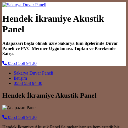
Hendek İkramiye Akustik
Panel
Adapazarı başta olmak üzre Sakarya tüm ilçelerinde Duvar
Paneli ve PVC Mermer Uygulaması, Toptan ve Parekende
Satışı.
0553 558 94 30
Main Navigation
Sakarya Duvar Paneli
İletişim
0553 558 94 30
Hendek İkramiye Akustik Panel
0553 558 94 30
Hendek İkramiye Akustik Panel ile mekanlarınıza hem estetik bir