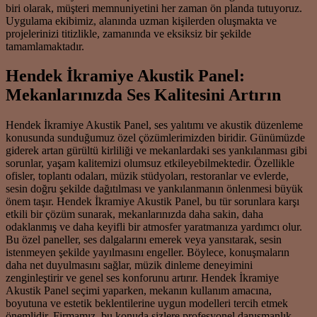
biri olarak, müşteri memnuniyetini her zaman ön planda tutuyoruz.
Uygulama ekibimiz, alanında uzman kişilerden oluşmakta ve
projelerinizi titizlikle, zamanında ve eksiksiz bir şekilde
tamamlamaktadır.
Hendek İkramiye Akustik Panel:
Mekanlarınızda Ses Kalitesini Artırın
Hendek İkramiye Akustik Panel, ses yalıtımı ve akustik düzenleme
konusunda sunduğumuz özel çözümlerimizden biridir. Günümüzde
giderek artan gürültü kirliliği ve mekanlardaki ses yankılanması gibi
sorunlar, yaşam kalitemizi olumsuz etkileyebilmektedir. Özellikle
ofisler, toplantı odaları, müzik stüdyoları, restoranlar ve evlerde,
sesin doğru şekilde dağıtılması ve yankılanmanın önlenmesi büyük
önem taşır. Hendek İkramiye Akustik Panel, bu tür sorunlara karşı
etkili bir çözüm sunarak, mekanlarınızda daha sakin, daha
odaklanmış ve daha keyifli bir atmosfer yaratmanıza yardımcı olur.
Bu özel paneller, ses dalgalarını emerek veya yansıtarak, sesin
istenmeyen şekilde yayılmasını engeller. Böylece, konuşmaların
daha net duyulmasını sağlar, müzik dinleme deneyimini
zenginleştirir ve genel ses konforunu artırır. Hendek İkramiye
Akustik Panel seçimi yaparken, mekanın kullanım amacına,
boyutuna ve estetik beklentilerine uygun modelleri tercih etmek
önemlidir. Firmamız, bu konuda sizlere profesyonel danışmanlık